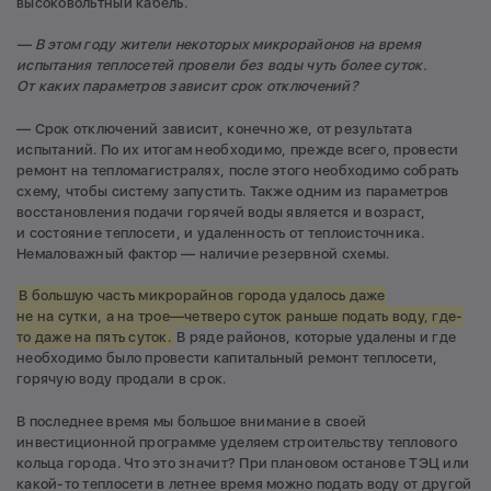
высоковольтный кабель.
— В этом году жители некоторых микрорайонов на время
испытания теплосетей провели без воды чуть более суток.
От каких параметров зависит срок отключений?
— Срок отключений зависит, конечно же, от результата
испытаний. По их итогам необходимо, прежде всего, провести
ремонт на тепломагистралях, после этого необходимо собрать
схему, чтобы систему запустить. Также одним из параметров
восстановления подачи горячей воды является и возраст,
и состояние теплосети, и удаленность от теплоисточника.
Немаловажный фактор — наличие резервной схемы.
В большую часть микрорайнов города удалось даже
не на сутки, а на трое—четверо суток раньше подать воду, где-
то даже на пять суток.
В ряде районов, которые удалены и где
необходимо было провести капитальный ремонт теплосети,
горячую воду продали в срок.
В последнее время мы большое внимание в своей
инвестиционной программе уделяем строительству теплового
кольца города. Что это значит? При плановом останове ТЭЦ или
какой-то теплосети в летнее время можно подать воду от другой