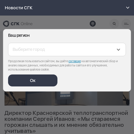
Новости СГК
Ваш регион
Выберите город
Продолжая пользоваться сайтом, вы даёте
согласие
на автоматический сбор и
анализ ваших данных, необходимых для работы сайта и его улучшения,
использование файлов cookie.
Ок
Директор Красноярской теплотранспортной
компании Сергей Иванов: «Мы стараемся
горожан слышать и их мнение обязательно
учитывать»