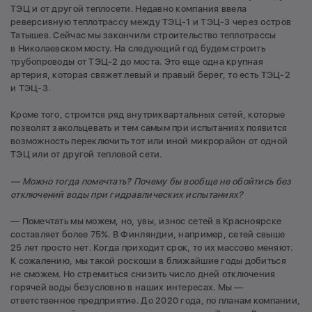
ТЭЦ и от другой теплосети. Недавно компания ввела
реверсивную теплотрассу между ТЭЦ-1 и ТЭЦ-3 через остров
Татышев. Сейчас мы закончили строительство теплотрассы
в Николаевском мосту. На следующий год будем строить
трубопроводы от ТЭЦ-2 до моста. Это еще одна крупная
артерия, которая свяжет левый и правый берег, то есть ТЭЦ-2
и ТЭЦ-3.
Кроме того, строится ряд внутриквартальных сетей, которые
позволят закольцевать и тем самым при испытаниях появится
возможность переключить тот или иной микрорайон от одной
ТЭЦ или от другой тепловой сети.
— Можно тогда помечтать? Почему бы вообще не обойтись без
отключений воды при гидравлических испытаниях?
— Помечтать мы можем, но, увы, износ сетей в Красноярске
составляет более 75%. В Финляндии, например, сетей свыше
25 лет просто нет. Когда приходит срок, то их массово меняют.
К сожалению, мы такой роскоши в ближайшие годы добиться
не сможем. Но стремиться снизить число дней отключения
горячей воды безусловно в наших интересах. Мы —
ответственное предприятие. До 2020 года, по планам компании,