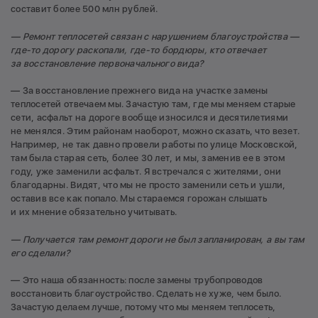
составит более 500 млн рублей.
— Ремонт теплосетей связан с нарушением благоустройства —
где-то дорогу раскопали, где-то бордюры, кто отвечает
за восстановление первоначального вида?
— За восстановление прежнего вида на участке замены
теплосетей отвечаем мы. Зачастую там, где мы меняем старые
сети, асфальт на дороге вообще износился и десятилетиями
не менялся. Этим районам наоборот, можно сказать, что везет.
Например, не так давно провели работы по улице Московской,
там была старая сеть, более 30 лет, и мы, заменив ее в этом
году, уже заменили асфальт. Я встречался с жителями, они
благодарны. Видят, что мы не просто заменили сеть и ушли,
оставив все как попало. Мы стараемся горожан слышать
и их мнение обязательно учитывать.
— Получается там ремонт дороги не был запланирован, а вы там
его сделали?
— Это наша обязанность: после замены трубопроводов
восстановить благоустройство. Сделать не хуже, чем было.
Зачастую делаем лучше, потому что мы меняем теплосеть,