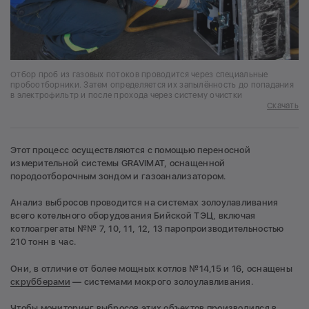
Отбор проб из газовых потоков проводится через специальные
пробоотборники. Затем определяется их запылённость до попадания
в электрофильтр и после прохода через систему очистки
Скачать
Этот процесс осуществляются с помощью переносной
измерительной системы GRAVIMAT, оснащенной
породоотборочным зондом и газоанализатором.
Анализ выбросов проводится на системах золоулавливания
всего котельного оборудования Бийской ТЭЦ, включая
котлоагрегаты №№ 7, 10, 11, 12, 13 паропроизводительностью
210 тонн в час.
Они, в отличие от более мощных котлов №14,15 и 16, оснащены
скрубберами
— системами мокрого золоулавливания.
Чтобы мониторинг выбросов этих объектов производился в