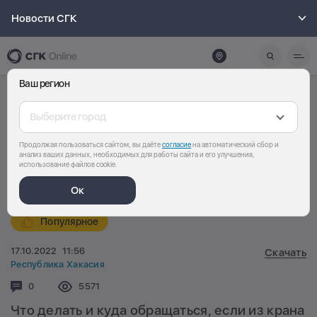
Новости СГК
Ваш регион
Выберите город
Продолжая пользоваться сайтом, вы даёте
согласие
на автоматический сбор и
анализ ваших данных, необходимых для работы сайта и его улучшения,
использование файлов cookie.
Ок
Популярное
17.10.2022
11:56
Скачать
Республика Хакасия
Комментариев:
0
Просмотров:
5571
Что делать и куда обращаться, если из крана