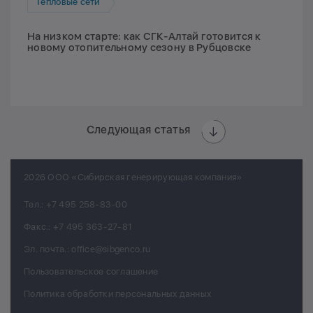
Тепловые сети
На низком старте: как СГК-Алтай готовится к
новому отопительному сезону в Рубцовске
Следующая статья
2026 ООО «Сибирская генерирующая компания»
Тел.:
+7 495 258-83-00
Факс.:
+7 495 363-27-81
Эл. почта.:
office@sibgenco.ru
Пользовательское соглашение
Политика обработки персональных данных