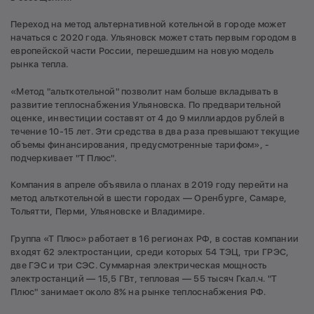
Переход на метод альтернативной котельной в городе может
начаться с 2020 года. Ульяновск может стать первым городом в
европейской части России, перешедшим на новую модель
рынка тепла.
«Метод "альткотельной" позволит нам больше вкладывать в
развитие теплоснабжения Ульяновска. По предварительной
оценке, инвестиции составят от 4 до 9 миллиардов рублей в
течение 10-15 лет. Эти средства в два раза превышают текущие
объемы финансирования, предусмотренные тарифом», -
подчеркивает "Т Плюс".
Компания в апреле объявила о планах в 2019 году перейти на
метод альткотельной в шести городах — Оренбурге, Самаре,
Тольятти, Перми, Ульяновске и Владимире.
Группа «Т Плюс» работает в 16 регионах РФ, в состав компании
входят 62 электростанции, среди которых 54 ТЭЦ, три ГРЭС,
две ГЭС и три СЭС. Суммарная электрическая мощность
электростанций — 15,5 ГВт, тепловая — 55 тысяч Гкал.ч. "Т
Плюс" занимает около 8% на рынке теплоснабжения РФ.