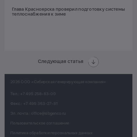
Глава Красноярска проверил подготовку системы
теплоснабжения к зиме
Следующая статья
2026 ООО «Сибирская генерирующая компания»
Тел.:
+7 495 258-83-00
Факс.:
+7 495 363-27-81
Эл. почта.:
office@sibgenco.ru
Пользовательское соглашение
Политика обработки персональных данных