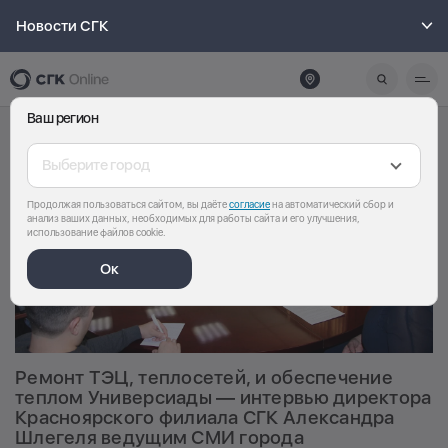
Новости СГК
Ваш регион
Выберите город
Продолжая пользоваться сайтом, вы даёте
согласие
на автоматический сбор и
анализ ваших данных, необходимых для работы сайта и его улучшения,
использование файлов cookie.
Ок
Ремонт ТЭЦ, теплосетей, и обеспечение
теплом Универсиады — интервью директора
Красноярского филиала СГК Александра
Шлегеля ведущим СМИ города