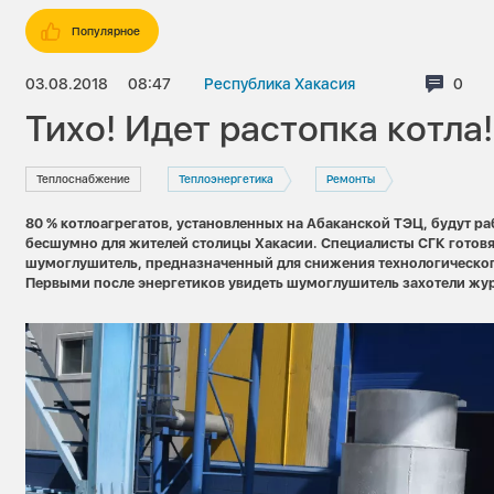
Популярное
03.08.2018
08:47
Республика Хакасия
Комм
0
Тихо! Идет растопка котла!
Теплоснабжение
Теплоэнергетика
Ремонты
80 % котлоагрегатов, установленных на Абаканской ТЭЦ, будут ра
бесшумно для жителей столицы Хакасии. Специалисты СГК готов
шумоглушитель, предназначенный для снижения технологическог
Первыми после энергетиков увидеть шумоглушитель захотели жу