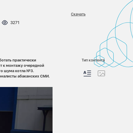
Скачать
ентариев:
Просмотров:
3271
ботать практически
Тип контента
ят к монтажу очередной
о шума котла №3.
рналисты абаканских СМИ.