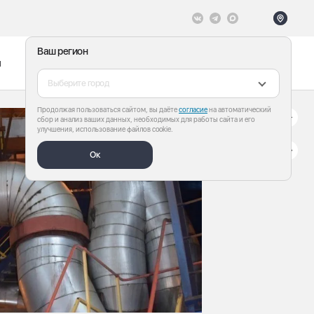
Ваш регион
ы
Меню
Все теги
Выберите город
Продолжая пользоваться сайтом, вы даёте
согласие
на автоматический
сбор и анализ ваших данных, необходимых для работы сайта и его
улучшения, использование файлов cookie.
Ок