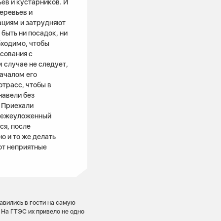
ев и кустарников. И
еревьев и
циям и затрудняют
быть ни посадок, ни
бходимо, чтобы
сования с
 случае не следует,
началом его
отрасс, чтобы в
навели без
. Приехали
свежеуложенный
ся, после
о и то же делать
ют неприятные
вились в гости на самую
На ГТЭС их привело не одно