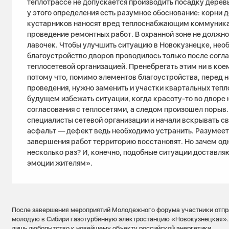
теплотрассе не допускается производить посадку деревь
у этого определения есть разумное обоснование: корни д
кустарников наносят вред теплоснабжающим коммуника
проведение ремонтных работ. В охранной зоне не должно 
лавочек. Чтобы улучшить ситуацию в Новокузнецке, нео
благоустройство дворов проводилось только после согла
теплосетевой организацией. Пренебрегать этим ни в коем
потому что, помимо элементов благоустройства, перед 
проведения, нужно заменить и участки квартальных тепл
будущем избежать ситуации, когда красоту-то во дворе 
согласования с теплосетями, а следом произошел порыв
специалисты сетевой организации и начали вскрывать 
асфальт — дефект ведь необходимо устранить. Разумеет
завершения работ территорию восстановят. Но зачем одн
несколько раз? И, конечно, подобные ситуации доставля
эмоции жителям».
После завершения мероприятий Молодежного форума участники отпра
молодую в Сибири газотурбинную электростанцию «Новокузнецкая». 
лишь любопытство к новейшему объекту российской энергетики.