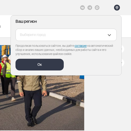
Ваш регион
ы
Меню
Все теги
Выберите город
Продолжая пользоваться сайтом, вы даёте
согласие
на автоматический
сбор и анализ ваших данных, необходимых для работы сайта и его
улучшения, использование файлов cookie.
Ок