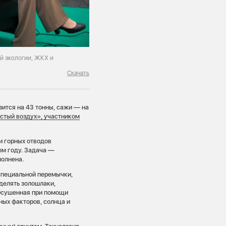
й экологии, ЖКХ и
Скачать
ится на 43 тонны, сажи — на
истый воздух», участником
и горных отводов
ом году. Задача —
полнена.
 специальной перемычки,
делять золошлаки,
 Осушенная при помощи
ых факторов, солнца и