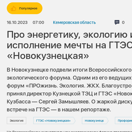
Популярное
16.10.2023
07:00
Кемеровская область
Комм
0
Про энергетику, экологию 
исполнение мечты на ГТЭ
«Новокузнецкая»
В Новокузнецке подвели итоги Всероссийского
экологического форума. Одним из его ведущи
форум «ПРОжизнь. Экология. ЖКХ. Благоустрой
принял директор Кузнецкой ТЭЦ и ГТЭС «Новок
Кузбасса — Сергей Замышляев. О жаркой диску
встрече на ГТЭС — в нашем репортаже.
Экология
ГТЭС «Новокузнецкая»
Новокузнецк
Профори