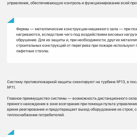
управления, обеспечивающую контроль и функционирование всей про
Фермы — металлические конструкции машинного зала — при по
нагреваются, вследствие чего под воздействием весовых нагруз
обрушение. Для их защиты и, при необходимости, других металл
строительных конструкций от перегрева при пожаре используют
лафетные стволы.
Систему противопожарной защиты смонтируют на турбине №13, в по
№11.
Главное преимущество системы — возможность дистанционного охла
прямого нахождения в зоне возгорания при помощи пульта управления
время реагирования и предотвращает выход оборудования из строя, с
теплоснабжения потребителей.