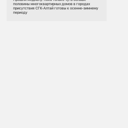
половины многоквартирных домов в городах
присутствия СГК-Алтай готовы к осенне-зимнему
периоду
25.06.2026
Новосибирская область
ДПМ
Производство
ть
На Новосибирскую ТЭЦ-3 прибыл новый
генератор с завода ЭЛСИБ
бъясняет
останции СГК
фронты