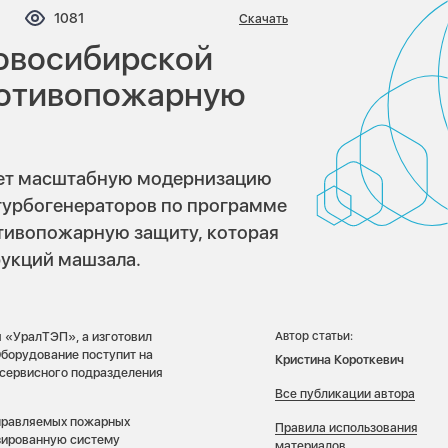
мментариев:
Просмотров:
1081
Скачать
овосибирской
ротивопожарную
ет масштабную модернизацию
турбогенераторов по программе
ивопожарную защиту, которая
рукций машзала.
 «УралТЭП», а изготовил
Автор статьи:
борудование поступит на
Кристина Короткевич
 сервисного подразделения
Все публикации автора
правляемых пожарных
Правила использования
изированную систему
материалов