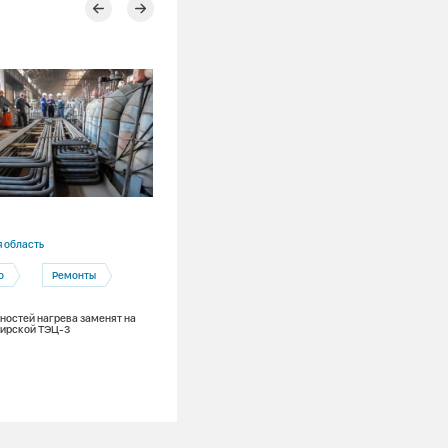
10.07.2026
 область
Приморский край
о
Ремонты
Приморская ГРЭС
Профессионалитет
хностей нагрева заменят на
бирской ТЭЦ-3
Производство
Кемерово — Лучегорск: целевой
энергетический поток на Приморской