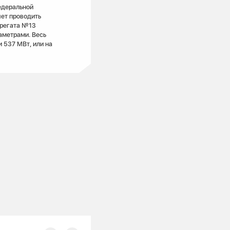
едеральной
яет проводить
грегата №13
аметрами. Весь
 537 МВт, или на