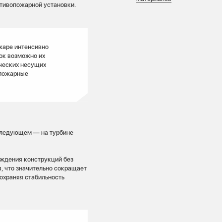
тивопожарной установки.
жаре интенсивно
ок возможно их
ических несущих
 пожарные
следующем — на турбине
ждения конструкций без
, что значительно сокращает
охраняя стабильность