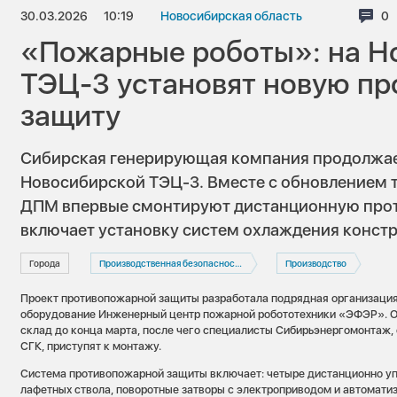
30.03.2026
10:19
Новосибирская область
Ко
0
«Пожарные роботы»: на Н
ТЭЦ-3 установят новую п
защиту
Сибирская генерирующая компания продолжа
Новосибирской ТЭЦ-3. Вместе с обновлением 
ДПМ впервые смонтируют дистанционную прот
включает установку систем охлаждения конст
Города
Производственная безопасность
Производство
Проект противопожарной защиты разработала подрядная организация
оборудование Инженерный центр пожарной робототехники «ЭФЭР». О
склад до конца марта, после чего специалисты Сибирьэнергомонтаж,
СГК, приступят к монтажу.
Система противопожарной защиты включает: четыре дистанционно у
лафетных ствола, поворотные затворы с электроприводом и автомат