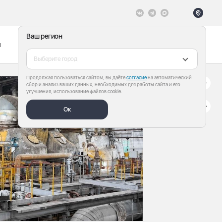
Ваш регион
ы
Меню
Все теги
Выберите город
Продолжая пользоваться сайтом, вы даёте
согласие
на автоматический
сбор и анализ ваших данных, необходимых для работы сайта и его
улучшения, использование файлов cookie.
Ок