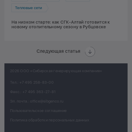
Тепловые сети
На низком старте: как СГК-Алтай готовится к
новому отопительному сезону в Рубцовске
Следующая статья
2026 ООО «Сибирская генерирующая компания»
Тел.:
+7 495 258-83-00
Факс.:
+7 495 363-27-81
Эл. почта.:
office@sibgenco.ru
Пользовательское соглашение
Политика обработки персональных данных