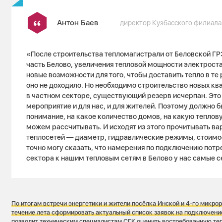
Антон Баев
директор Кузбасского филиала
«После строительства тепломагистрали от Беловской Г
часть Белово, увеличения тепловой мощности электроста
новые возможности для того, чтобы доставить тепло в те
оно не доходило. Но необходимо строительство новых кв
в частном секторе, существующий резерв исчерпан. Это
мероприятие и для нас, и для жителей. Поэтому должно б
понимание, на какое количество домов, на какую теплов
можем рассчитывать. И исходят из этого прочитывать ва
теплосетей — диаметр, гидравлические режимы, стоимос
точно могу сказать, что намерения по подключению потр
сектора к нашим тепловым сетям в Белово у нас самые 
По итогам встречи энергетики и жители посёлка Инской и 4-го микро
течение лета сформировать актуальный список заявок на подключени
позволит техническим специалистам СГК оценить востребованную те