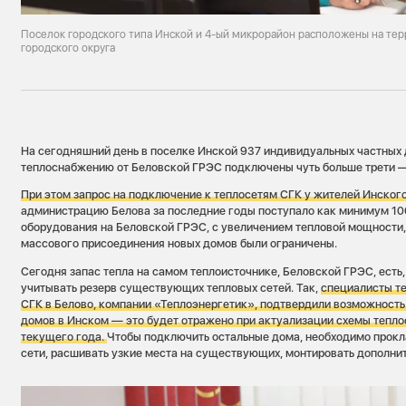
Поселок городского типа Инской и 4-ый микрорайон расположены на тер
городского округа
На сегодняшний день в поселке Инской 937 индивидуальных частных
теплоснабжению от Беловской ГРЭС подключены чуть больше трети 
При этом запрос на подключение к теплосетям СГК у жителей Инског
администрацию Белова за последние годы поступало как минимум 10
оборудования на Беловской ГРЭС, с увеличением тепловой мощности
массового присоединения новых домов были ограничены.
Сегодня запас тепла на самом теплоисточнике, Беловской ГРЭС, есть
учитывать резерв существующих тепловых сетей. Так,
специалисты т
СГК в Белово, компании «Теплоэнергетик», подтвердили возможность
домов в Инском — это будет отражено при актуализации схемы тепл
текущего года.
Чтобы подключить остальные дома, необходимо прок
сети, расшивать узкие места на существующих, монтировать дополни