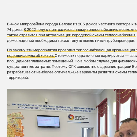
В 4-ом микрорайона города Белово из 205 домов частного сектора к
74 дома.
В 2022 году к централизованному теплоснабжению возможн
также отразится при актуализации городской схемы теплоснабжения.
домовладений необходимо также тянуть новые нитки трубопроводов.
По закону эти мероприятия проводит теплоснабжающая организация 
подключаемых объектов.
Стоимость подключения варьируется — зави
площади отапливаемых помещений. Но в любом случае для физически
существенные затраты. Поэтому СГК совместно с администрацией Бе
разрабатывают наиболее оптимальные варианты развития схемы теп
территорий.