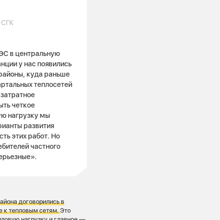
 СГК
РЭС в центральную
нции у нас появились
 районы, куда раньше
артальных теплосетей
 затратное
ыть четкое
ую нагрузку мы
рианты развития
ть этих работ. Но
ебителей частного
серьезные».
района договорились в
е к тепловым сетям.
Это
пловую нагрузку и главное —