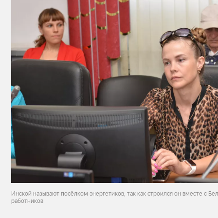
Инской называют посёлком энергетиков, так как строился он вместе с Бе
работников