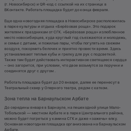
(г. Новосибирск) и QR-код с ссылкой на их страницк в
ВКонтакте. Работать площадка будет до конца февраля.
Еще одна новогодняя площадка в Новосибирске расположилась
в парке культуры и отдыха «Берёзовая роща». Это подарок
жителям к праздникам от СГК. «Берёзовая роща» излюбленное
место новосибирцев, куда круглый год съезжаются и молодежь,
и семьи с детьми, и пожилые пары, чтобы погулять на свежем
воздухе, покормить белочек и приятно провести время. Здесь
устанавливают теплые кубы и грелку для рук с подсветкой.
Также там будет действовать интерактивное светящееся сердце
– оно загорится, при условии, что двое возьмутся за поручни и
соединятся друг с другом .
Работать площадка будет до 20 января, далее ее перенесут в
Театральный сквер у Оперного театра, рядом с катком.
Зона тепла на Барнаульском Арбате
До середины января в Барнауле, на пешеходной улице Мало-
Тобольской — местном Арбате и в парке Центрального района,
можно будет погреться у камина СГК и даже «зажечь» елку.
Основная новогодняя площадка организована на барнаульском
Арбате.