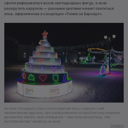
сфотографироваться возле светодиодных фигур, а если
раскрутить карусель — разными цветами начнет светиться
елка, оформленная в концепции «Топим за Барнаул».
ентром площадки стала стилизованная елка, а рядом с ней
механическая карусель, при раскручивании которой елочка начинает
динамично менять свое освещение – чем сильнее крутишь, тем
быстрее мигают символы на елке
Скачать