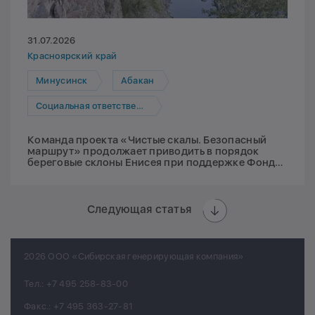
31.07.2026
Красноярский край
Минусинск
Абакан
Социальная ответственность
Команда проекта «Чистые скалы. Безопасный
маршрут» продолжает приводить в порядок
береговые склоны Енисея при поддержке Фонда
Мельниченко
Следующая статья
2026 ООО «Сибирская генерирующая компания»
Тел.:
+7 495 258-83-00
Факс.:
+7 495 363-27-81