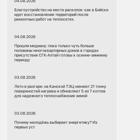
04.08.2026
Благоустройство на месте раскопок: как в Бийске
идет восстановление территорий после
ремонтных работ на теплосетях.
04.08.2026
Прошли медиану: пока только чуть больше
половины многоквартирных домов в городах
присутствия СГК-Алтай готовы к осенне-зимнему
периоду
03.08.2026
Лето в разгаре: на Канской ТЭЦ меняют 21 тонну
поверхностей нагрева и обновляют 5 из 7 котлов
для надежного теплоснабжения зимой
13.07.2026
Алтайский край
03.08.2026
Барнаул
Почему молодёжь выбирает энергетику? Из
Ремонты
Барнаульская ТЭЦ-3
первых уст
Социальная политика
олжается