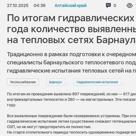
27.10.2025
04:39
Алтайский край
Комментар
0
По итогам гидравлических
года количество выявлен
на тепловых сетях Барнаул
Традиционно в рамках подготовки к очередном
специалисты барнаульского теплосетевого по
гидравлические испытания тепловых сетей на п
Теплоснабжение
Барнаул
Гидравлические испытания
По итогам их проведения выявлено 897 повреждений, из них — 617 де
внутриквартальных теплосетях и 280 — на магистральных. Эти показа
году.
Все выявленные повреждения были своевременно устранены. При это
гидравлические испытания летом существенно снижают потенциально
ОЗП, но не могут предотвратить их полностью.
На старте отопительного периода теплосеть одновременно подвергае