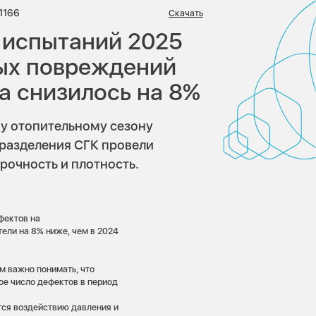
иев:
Просмотров:
1166
Скачать
 испытаний 2025
ных повреждений
а снизилось на 8%
у отопительному сезону
дразделения СГК провели
рочность и плотность.
фектов на
тели на 8% ниже, чем в 2024
м важно понимать, что
е число дефектов в период
тся воздействию давления и