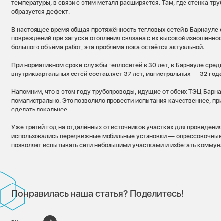
температуры, в связи с этим металл расширяется. Там, где стенка тру
образуется дефект.
В настоящее время общая протяжённость тепловых сетей в Барнауле с
повреждений при запуске отопления связана с их высокой изношенно
большого объёма работ, эта проблема пока остаётся актуальной.
При нормативном сроке службы теплосетей в 30 лет, в Барнауле сред
внутриквартальных сетей составляет 37 лет, магистральных — 32 года
Напомним, что в этом году трубопроводы, идущие от обеих ТЭЦ Барна
помагистрально. Это позволило провести испытания качественнее, пр
сделать локальнее.
Уже третий год на отдалённых от источников участках для проведени
использовались передвижные мобильные установки — опрессовочные
позволяет испытывать сети небольшими участками и избегать коммун
Понравилась наша статья? Поделитесь!