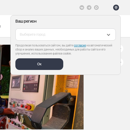
Ваш регион
ы
Меню
Все теги
Выберите город
Продолжая пользоваться сайтом, вы даёте
согласие
на автоматический
сбор и анализ ваших данных, необходимых для работы сайта и его
улучшения, использование файлов cookie.
Ок