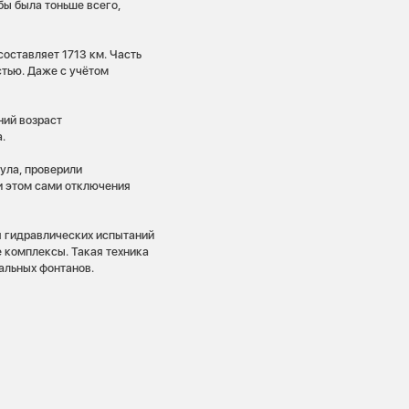
бы была тоньше всего,
оставляет 1713 км. Часть
стью. Даже с учётом
ний возраст
.
ула, проверили
и этом сами отключения
я гидравлических испытаний
 комплексы. Такая техника
альных фонтанов.