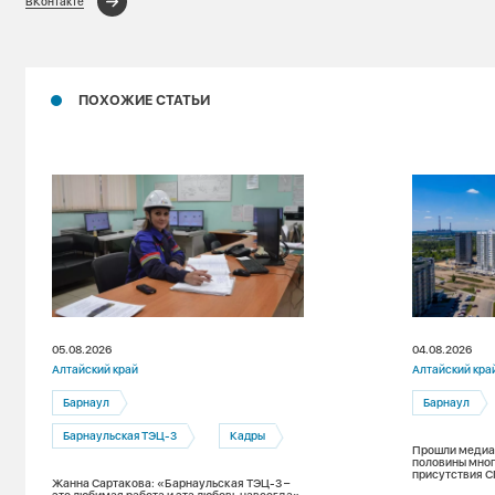
ВКонтакте
ПОХОЖИЕ СТАТЬИ
05.08.2026
04.08.2026
Алтайский край
Алтайский кра
Барнаул
Барнаул
Барнаульская ТЭЦ-3
Кадры
Прошли медиан
половины мног
присутствия С
Жанна Сартакова: «Барнаульская ТЭЦ-3 –
зимнему пери