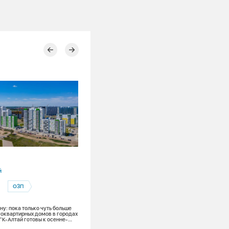
30.07.2026
й
Алтайский край
ОЗП
Барнаул
Барнаульская теплосетевая компания
у: пока только чуть больше
оквартирных домов в городах
Гидравлические испытания
ГК-Алтай готовы к осенне-
оду