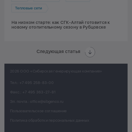
Тепловые сети
На низком старте: как СГК-Алтай готовится к
новому отопительному сезону в Рубцовске
Следующая статья
2026 ООО «Сибирская генерирующая компания»
Тел.:
+7 495 258-83-00
Факс.:
+7 495 363-27-81
Эл. почта.:
office@sibgenco.ru
Пользовательское соглашение
Политика обработки персональных данных