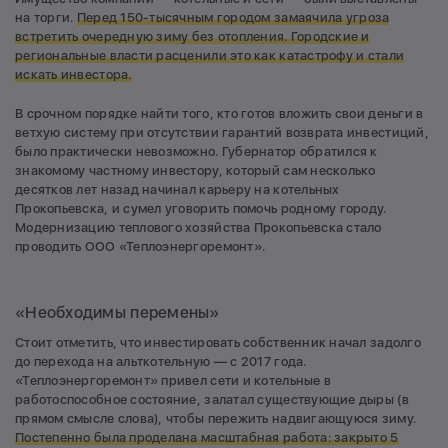
на торги.
Перед 150-тысячным городом замаячила угроза
встретить очередную зиму без отопления. Городские и
региональные власти расценили это как катастрофу и стали
искать инвестора.
В срочном порядке найти того, кто готов вложить свои деньги в
ветхую систему при отсутствии гарантий возврата инвестиций,
было практически невозможно. Губернатор обратился к
знакомому частному инвестору, который сам несколько
десятков лет назад начинал карьеру на котельных
Прокопьевска, и сумел уговорить помочь родному городу.
Модернизацию теплового хозяйства Прокопьевска стало
проводить ООО «Теплоэнергоремонт».
«Необходимы перемены»
Стоит отметить, что инвестировать собственник начал задолго
до перехода на альткотельную — с 2017 года.
«Теплоэнергоремонт» привел сети и котельные в
работоспособное состояние, залатал существующие дыры (в
прямом смысле слова), чтобы пережить надвигающуюся зиму.
Постепенно была проделана масштабная работа: закрыто 5