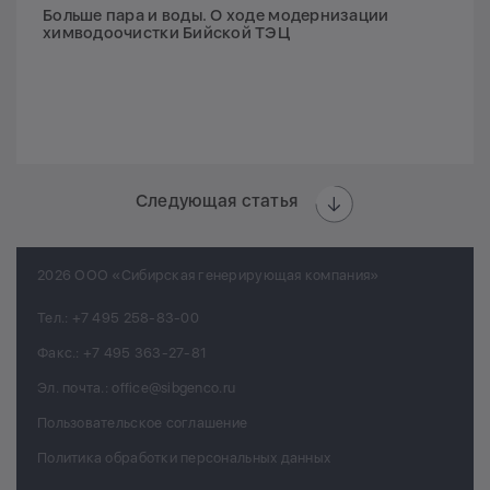
Больше пара и воды. О ходе модернизации
химводоочистки Бийской ТЭЦ
Следующая статья
2026 ООО «Сибирская генерирующая компания»
Тел.:
+7 495 258-83-00
Факс.:
+7 495 363-27-81
Эл. почта.:
office@sibgenco.ru
Пользовательское соглашение
Политика обработки персональных данных