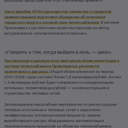
рассказал представитель ООО «Теплоэнергоремонт».
Уже в декабре 2019 года инвестор совместно с городской
администрацией подготовил обращение об отнесении
городского округа к ценовой зоне теплоснабжения.
В регионе
Прокопьевск стал пилотным проектом перехода на метод
регулирования «альтернативная котельная».
«Говорить о том, когда выйдем в ноль, — рано»
При переходе в ценовую зону ежегодный объем инвестиций в
систему теплоснабжения Прокопьевска увеличится
практически в два раза.
Общий объем вложений за период
2021–2029 годов составит более 1,8 миллиарда рублей. Из них
1,3 миллиарда рублей будет направлено на модернизацию
котельных, полмиллиарда рублей — на реконструкцию и
строительство тепловых сетей.
Запланированы масштабные мероприятия по реконструкции
тепловых источников и тепловых сетей с закрытием
неэффективных котельных малой мощности; замене
выработавшего ресурс оборудования; автоматизации
технологических процессов на объектах теплоснабжения;