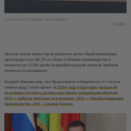
Центральная площадь Прокопьевска
Скачать
Приход новых инвесторов увеличил долю обрабатывающих
производств до 38,7% от общего объема производства и
сократил до 37,6% долю градообразующей отрасли (добыча
полезных ископаемых).
Андрей Мамаев рад, что Прокопьевск избавляется от статуса
«моногород I категории».
К 2024 году структура городской
экономики по плану должна выглядеть следующим образом:
30% — добыча полезных ископаемых, 50% — обрабатывающие
производства, 20% — малый бизнес.