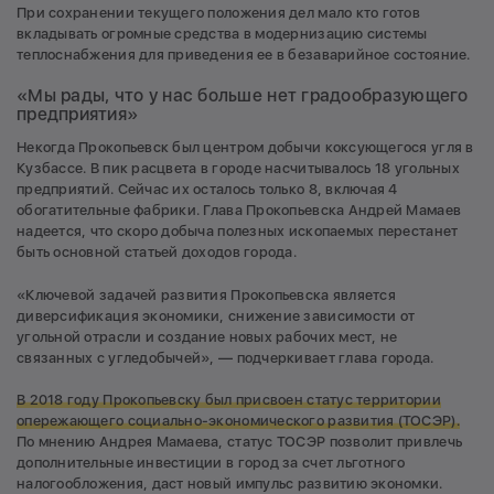
При сохранении текущего положения дел мало кто готов
вкладывать огромные средства в модернизацию системы
теплоснабжения для приведения ее в безаварийное состояние.
«Мы рады, что у нас больше нет градообразующего
предприятия»
Некогда Прокопьевск был центром добычи коксующегося угля в
Кузбассе. В пик расцвета в городе насчитывалось 18 угольных
предприятий. Сейчас их осталось только 8, включая 4
обогатительные фабрики. Глава Прокопьевска Андрей Мамаев
надеется, что скоро добыча полезных ископаемых перестанет
быть основной статьей доходов города.
«Ключевой задачей развития Прокопьевска является
диверсификация экономики, снижение зависимости от
угольной отрасли и создание новых рабочих мест, не
связанных с угледобычей», — подчеркивает глава города.
В 2018 году Прокопьевску был присвоен статус территории
опережающего социально-экономического развития (ТОСЭР).
По мнению Андрея Мамаева, статус ТОСЭР позволит привлечь
дополнительные инвестиции в город за счет льготного
налогообложения, даст новый импульс развитию экономки.