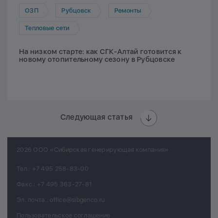
ОЗП
Рубцовск
Ремонты
Тепловые сети
На низком старте: как СГК-Алтай готовится к
новому отопительному сезону в Рубцовске
Следующая статья
2026 ООО «Сибирская генерирующая компания»
Тел.:
+7 495 258-83-00
Факс.:
+7 495 363-27-81
Эл. почта.:
office@sibgenco.ru
Пользовательское соглашение