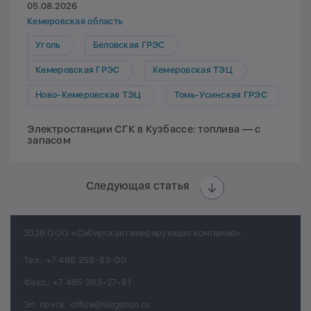
05.08.2026
Кемеровская область
Уголь
Беловская ГРЭС
Кемеровская ГРЭС
Кемеровская ТЭЦ
Ново-Кемеровская ТЭЦ
Томь-Усинская ГРЭС
Электростанции СГК в Кузбассе: топлива — с
запасом
Следующая статья
2026 ООО «Сибирская генерирующая компания»
Тел.:
+7 495 258-83-00
Факс.:
+7 495 363-27-81
Эл. почта.:
office@sibgenco.ru