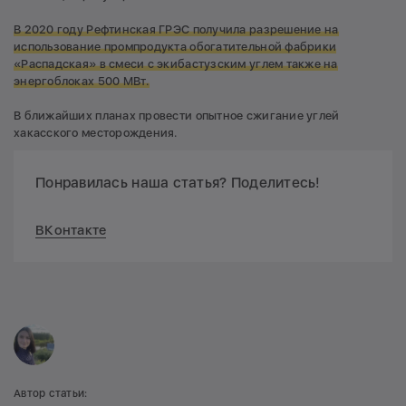
В 2020 году Рефтинская ГРЭС получила разрешение на
использование промпродукта обогатительной фабрики
«Распадская» в смеси с экибастузским углем также на
энергоблоках 500 МВт.
В ближайших планах провести опытное сжигание углей
хакасского месторождения.
Понравилась наша статья? Поделитесь!
ВКонтакте
Автор статьи: