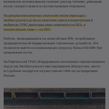
возможное использование снижает расход топлива, уменьшая
износ газового тракта и систем пылеприготовления.
По результатам опытных сжиганий после перехода с
экибастузского угля на сжигание смеси концентрация в
выбросах ГРЭС диоксида серы снижается на 35%, а
концентрация золы — на 36%.
Работы, проводившиеся на энергоблоке №9, потребовали
предварительной модернизации горелочных устройств. Это
позволило выйти на номинальную нагрузку блока 500 МВт без
шлакования котла.
На Рефтинской ГРЭС оборудование изначально спроектировано
под уголь Экибастузского месторождения (Казахстан), место
его добычи находится на расстоянии 1400 км за пределами
России.