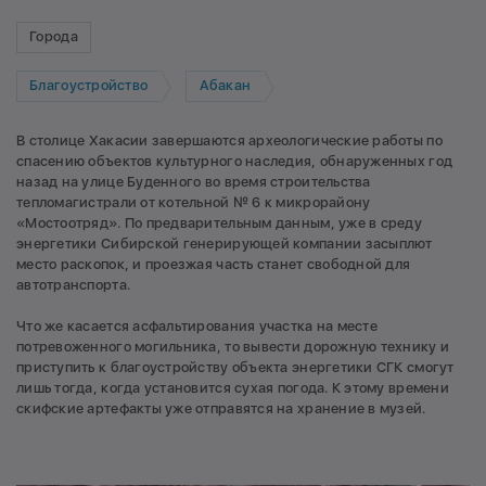
Города
Благоустройство
Абакан
В столице Хакасии завершаются археологические работы по
спасению объектов культурного наследия, обнаруженных год
назад на улице Буденного во время строительства
тепломагистрали от котельной № 6 к микрорайону
«Мостоотряд». По предварительным данным, уже в среду
энергетики Сибирской генерирующей компании засыплют
место раскопок, и проезжая часть станет свободной для
автотранспорта.
Что же касается асфальтирования участка на месте
потревоженного могильника, то вывести дорожную технику и
приступить к благоустройству объекта энергетики СГК смогут
лишь тогда, когда установится сухая погода. К этому времени
скифские артефакты уже отправятся на хранение в музей.