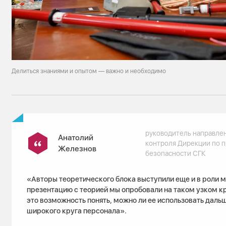
Делиться знаниями и опытом — важно и необходимо
руководитель направле
Анатолий
контроля Дирекции по 
Железнов
безопасности СГК
«Авторы теоретического блока выступили еще и в роли м
презентацию с теорией мы опробовали на таком узком к
это возможность понять, можно ли ее использовать даль
широкого круга персонала».