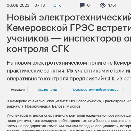
06.06.2023
07:13
СГК
Комментариев:
0
Просмотро
1751
Новый электротехнически
Кемеровской ГРЭС встрет
учеников — инспекторов о
контроля СГК
На новом электротехническом полигоне Кеме
практические занятия. Их участниками стали 
оперативного контроля предприятий СГК из ра
Генерация
Охрана труда
Производственная безопасность
В Кемерово съехались специалисты из Новосибирска, Красноярска, Аб
Барнаула, Новокузнецка, Белова, Мысков.
Инспекторы отделов оперативного контроля ежедневно проверяют де
предприятиях, контролируют соблюдение техники безопасности и нал
время на предприятия компании пришли молодые специалисты, котор