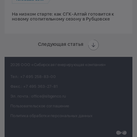
На низком старте: как СГК-Алтай готовится к
новому отопительному сезону в Рубцовске
Следующая статья
2026 ООО «Сибирская генерирующая компания»
Тел.:
+7 495 258-83-00
Факс.:
+7 495 363-27-81
Эл. почта.:
office@sibgenco.ru
Пользовательское соглашение
Политика обработки персональных данных
Разработк
Chips