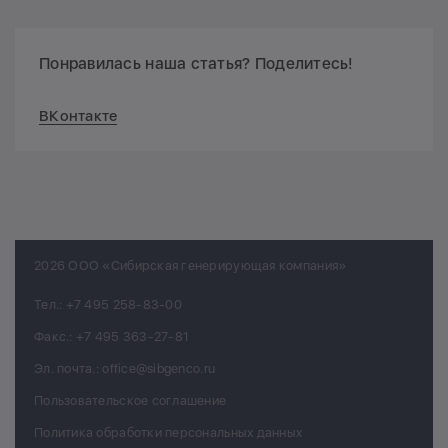
Понравилась наша статья? Поделитесь!
ВКонтакте
2026 ООО «Сибирская генерирующая компания»
Тел.:
+7 495 258-83-00
Факс.:
+7 495 363-27-81
Эл. почта.:
office@sibgenco.ru
Пользовательское соглашение
Политика обработки персональных данных