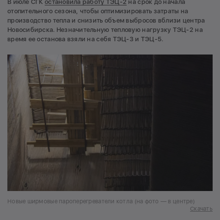
В июле СГК
остановила работу ТЭЦ-2
на срок до начала
отопительного сезона, чтобы оптимизировать затраты на
производство тепла и снизить объем выбросов вблизи центра
Новосибирска. Незначительную тепловую нагрузку ТЭЦ-2 на
время ее останова взяли на себя ТЭЦ-3 и ТЭЦ-5.
Новые ширмовые пароперегреватели котла (на фото — в центре)
Скачать