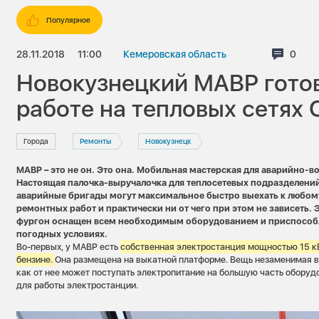
Популярное
28.11.2018
11:00
Кемеровская область
Комме
0
Новокузнецкий МАВР готов
работе на тепловых сетях 
Города
Ремонты
Новокузнецк
МАВР – это не он. Это она. Мобильная мастерская для аварийно-в
Настоящая палочка-выручалочка для теплосетевых подразделени
аварийные бригады могут максимальное быстро выехать к любом
ремонтных работ и практически ни от чего при этом не зависеть. 
фургон оснащен всем необходимым оборудованием и приспособл
погодных условиях.
Во-первых, у МАВР есть
собственная электростанция мощностью 15 к
бензине.
Она размещена на выкатной платформе. Вещь незаменимая в
как от нее может поступать электропитание на большую часть оборудо
для работы электростанции.