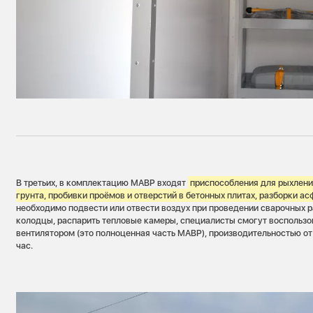
В третьих, в комплектацию МАВР входят
приспособления для рыхлени
грунта, пробивки проёмов и отверстий в бетонных плитах, разборки а
необходимо подвести или отвести воздух при проведении сварочных р
колодцы, распарить тепловые камеры, специалисты смогут воспольз
вентилятором (это полноценная часть МАВР), производительностью от
час.