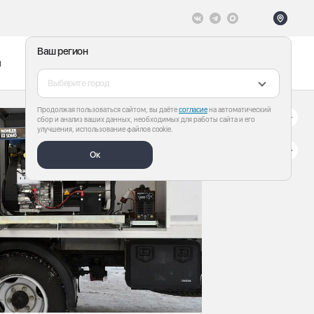
Ваш регион
ы
Меню
Все теги
Выберите город
Продолжая пользоваться сайтом, вы даёте
согласие
на автоматический
сбор и анализ ваших данных, необходимых для работы сайта и его
улучшения, использование файлов cookie.
Ок