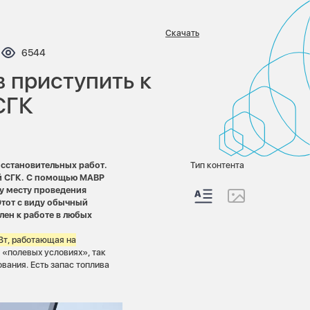
Скачать
нтариев:
Просмотров:
6544
 приступить к
СГК
осстановительных работ.
Тип контента
й СГК. С помощью МАВР
у месту проведения
Этот с виду обычный
ен к работе в любых
Вт, работающая на
 «полевых условиях», так
вания. Есть запас топлива