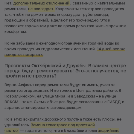
Нет,
дополнительных отключений
, связанных с капитальными
ремонтами,
не последует.
Капремонты теплотрасс проводятся
так, чтобы не демонтировать сразу два трубопровода,
подающий и обратный, а делают это поочередно. Это и
позволяет горожанам даже во время ремонтов жить с прежним
комфортом.
Но не забываем о ежегодном ограничении горячей воды во
время проведения гидравлических испытаний.
14 дней все же
придется потерпеть.
Проспекты Октябрьский и Дружбы. В самом центре
города будут ремонтировать! Это-ж получается, не
пройти и не проехать?
Верно. Асфальт перед ремонтами будут снимать, участок
ремонтов огораживать. И не только в Центральном районе. В
Новоильинском, на улице Мира, и в Заводском – на улице
ВЛКСМ – тоже. Схемы объездов будут согласованы с ГИБДД и
заранее анонсированы автовладельцам.
Но в этих вскрытиях дорожного полотна тоже есть плюсы, не
удивляйтесь.
Замена теплотрасс под проезжей
частью
— гарантия того, что в ближайшие годы
аварийные