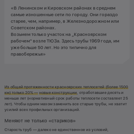
«В Ленинском и Кировском районах в среднем
самые изношенные сети по городу. Они гораздо
старее, чем, например, в Железнодорожном или
Советском районах.
Возьмем только участок на „Красноярском
рабочем“ возле ТЮЗа. Здесь трубы 1969 года, им
уже больше 50 лет. Но это типично для
правобережья»
Из общей протяженности красноярских теплосетей (более 1500
км) только 20%
—
новые конструкции
, отработавшие десять и
меньше лет (нормативный срок работы теплосети составляет 25
лет). Чтобы одним махом заменить все старые трубы, не хватит
усилий всех профильных организаций.
Меняют не только «стариков»
Старость труб — далеко не единственное из условий,