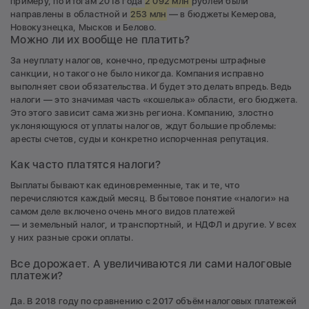
примеру, по итогам 2018 года
2 092 млн
рублей были
направлены в областной и
253 млн
— в бюджеты Кемерова,
Новокузнецка, Мысков и Белово.
Можно ли их вообще не платить?
За неуплату налогов, конечно, предусмотрены штрафные
санкции, но такого не было никогда. Компания исправно
выполняет свои обязательства. И будет это делать впредь. Ведь
налоги — это значимая часть «кошелька» области, его бюджета.
Это этого зависит сама жизнь региона. Компанию, злостно
уклоняющуюся от уплаты налогов, ждут большие проблемы:
аресты счетов, суды и конкретно испорченная репутация.
Как часто платятся налоги?
Выплаты бывают как единовременные, так и те, что
перечисляются каждый месяц. В бытовое понятие «налоги» на
самом деле включено очень много видов платежей
— и земельный налог, и транспортный, и НДФЛ и другие. У всех
у них разные сроки оплаты.
Все дорожает. А увеличиваются ли сами налоговые
платежи?
Да. В 2018 году по сравнению с 2017 объём налоговых платежей