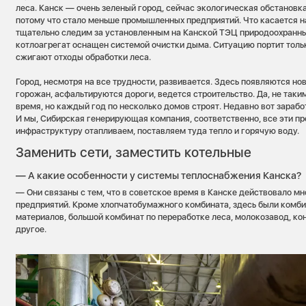
леса. Канск — очень зеленый город, сейчас экологическая обстановка
потому что стало меньше промышленных предприятий. Что касается н
тщательно следим за установленным на Канской ТЭЦ природоохранн
котлоагрегат оснащен системой очистки дыма. Ситуацию портит тольк
сжигают отходы обработки леса.
Город, несмотря на все трудности, развивается. Здесь появляются но
горожан, асфальтируются дороги, ведется строительство. Да, не таки
время, но каждый год по несколько домов строят. Недавно вот зарабо
И мы, Сибирская генерирующая компания, соответственно, все эти п
инфраструктуру отапливаем, поставляем туда тепло и горячую воду.
Заменить сети, заместить котельные
— А какие особенности у системы теплоснабжения Канска?
— Они связаны с тем, что в советское время в Канске действовало 
предприятий. Кроме хлопчатобумажного комбината, здесь были комби
материалов, большой комбинат по переработке леса, молокозавод, ко
другое.