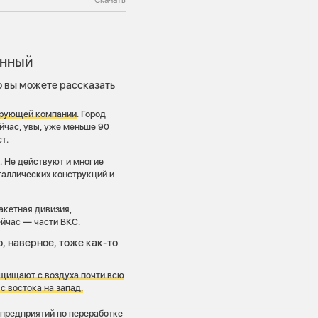
енный
о вы можете рассказать
рирующей компании
. Город
йчас, увы, уже меньше 90
т.
. Не действуют и многие
таллических конструкций и
акетная дивизия,
ейчас — части ВКС.
, наверное, тоже как-то
ащищают с воздуха почти всю
с востока на запад.
т предприятий по переработке