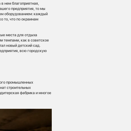
 в нем благоприятная,
ашего предприятия, то мы
ым оборудованием: каждый
о то, что по окраинам
вые места для отдыха
ми темпами, как в советское
тал новый детский сад.
редприятия, всю городскую
много промышленных
нат строительных
ндитерская фабрика и многое