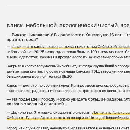
Канск. Небольшой, экологически чистый, во
— Виктор Николаевич! Вы работаете в Канске уже 16 лет. Чт
про этот город?
—
Канск — это самая восточная точка присутствия Сибирской гене
небольшой: лет 20–25 назад здесь жило больше 100 тысяч человек. Се
тысяч. Идет отток населения прежде всего из-за нехватки рабочих мес
Закрылся хлопчатобумажный комбинат, некогда крупнейший в городе
другие предприятия. Но остались наша Канская ТЭЦ, завод легких ме
бывший завод военной техники ЗБДО.
Канск — достаточно военный город. Раньше здесь дислоцировалась р
вертолетчики, радиотехническое училище, транспортная авиация, а с
— На подъезде к городу можно увидеть большие радары. Это
связано с военной авиацией…
— Да, конечно. Это радиолокационные системы.
Летчики из Канска з
Сибирь: от Тувы до Арктики с юга на север и от Читы до Новосибирска 
Город, как я уже сказал, небольшой, и развивается в основном за сче