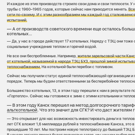
И каждое из этих производств строило свои дома и свои теплосети. У 
трубы с 1960–1965 годов, которые сейчас нам приходится менять.
Все
сети по-своему. И с этим разнообразием мы каждый год сталкиваемся
испытаний.
— А от производств советского времени еще осталось боль
котельных…
— Да, у нас в городе действует 17 котельных. Наряду с ТЭЦ они тож
социальные учреждения теплом и горячей водой.
Не все они беспроблемные. Например,
жители зарельсовой части Канс
от котельной, называемой в народе ТЭЦ БХЗ, прошлой зимой испытыв
теплоснабжением.
На котельной были перебои с топливом.
Сейчас мы получили статус единой теплоснабжающей организации и п
порядок. Теперь мы будем ответственными за бесперебойное теплосн
Большинство котельных, 13, в этом году перешли к нам в результате 
«Гортепло». Сейчас мы готовимся к зиме с этими котельными и тепло
— В этом году Канск перешел на метод долгосрочного тариф
альткотельной
. Что это значит для СГК? И что даст жителям 
— Это открывает для нас возможность инвестировать деньги в тепло
лет СГК вложит 1,6 миллиарда рублей в теплоснабжение Канска, это в
прошедшие 10 лет. Мы построим новую теплотрассу до бывшей ТЭЦ Б
В начале августа проект будет полностью готов, мы начнем выбор по