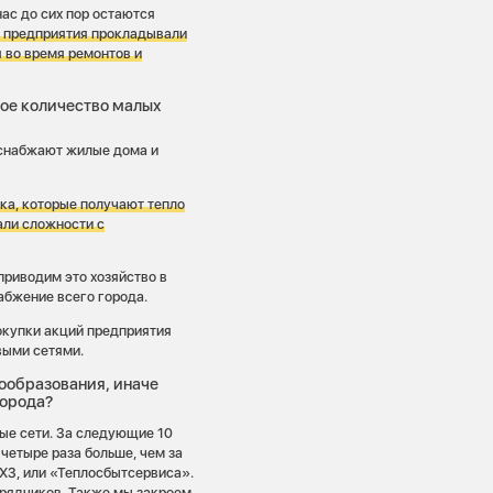
нас до сих пор остаются
 предприятия прокладывали
 во время ремонтов и
шое количество малых
е снабжают жилые дома и
ка, которые получают тепло
али сложности с
риводим это хозяйство в
абжение всего города.
покупки акций предприятия
выми сетями.
ообразования, иначе
города?
вые сети. За следующие 10
 четыре раза больше, чем за
ХЗ, или «Теплосбытсервиса».
дрядчиков. Также мы закроем