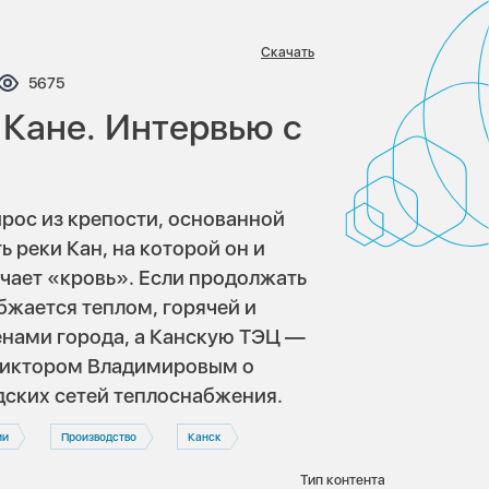
Скачать
нтариев:
Просмотров:
5675
 Кане. Интервью с
ырос из крепости, основанной
ь реки Кан, на которой он и
ачает «кровь». Если продолжать
бжается теплом, горячей и
енами города, а Канскую ТЭЦ —
 Виктором Владимировым о
дских сетей теплоснабжения.
ии
Производство
Канск
Тип контента