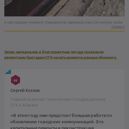
К настоящему моменту специалисты заменили уже 200 метров трубы
Скачать
Запас материалов и благоприятная погода позволили
ремонтным бригадам СГК начать ремонты раньше обычного.
Сергей Козлов
Главный инженер теплосетевого подразделения
СГК в Абакане
«В этом году нам предстоит большая работа по
обновлению городских коммуникаций. Это
капитальные ремонты и реконструкция