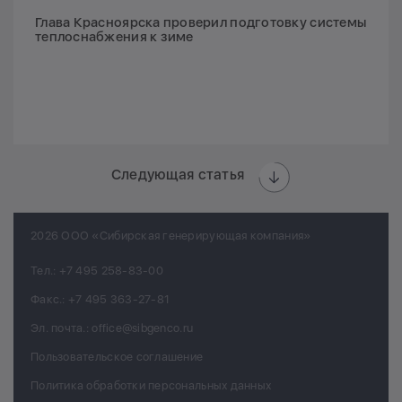
Глава Красноярска проверил подготовку системы
теплоснабжения к зиме
Следующая статья
2026 ООО «Сибирская генерирующая компания»
Тел.:
+7 495 258-83-00
Факс.:
+7 495 363-27-81
Эл. почта.:
office@sibgenco.ru
Пользовательское соглашение
Политика обработки персональных данных