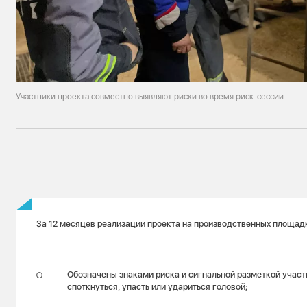
Участники проекта совместно выявляют риски во время риск-сессии
За 12 месяцев реализации проекта на производственных площадк
Обозначены знаками риска и сигнальной разметкой участ
споткнуться, упасть или удариться головой;