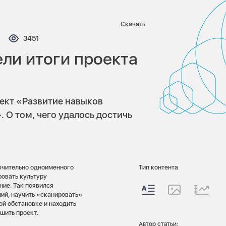
Скачать
ментариев:
Просмотров:
3451
ли итоги проекта
оект «Развитие навыков
 О том, чего удалось достичь
лючительно одноименного
Тип контента
ровать культуру
ние. Так появился
ний, научить «сканировать»
й обстановке и находить
ешить проект.
Автор статьи: