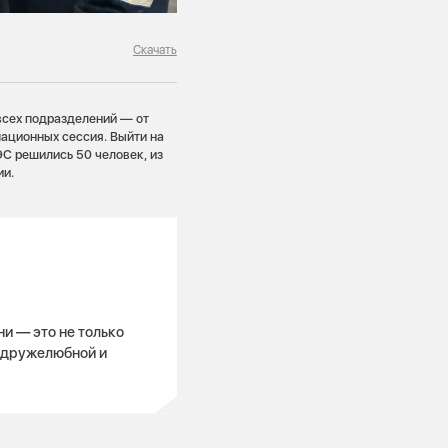
Скачать
всех подразделений — от
мационных сессия. Выйти на
ЭС решились 50 человек, из
ии.
и — это не только
 дружелюбной и