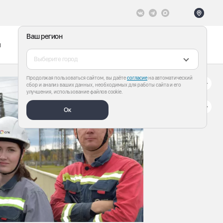
Ваш регион
ы
Меню
Все теги
Выберите город
Продолжая пользоваться сайтом, вы даёте
согласие
на автоматический
сбор и анализ ваших данных, необходимых для работы сайта и его
улучшения, использование файлов cookie.
Ок