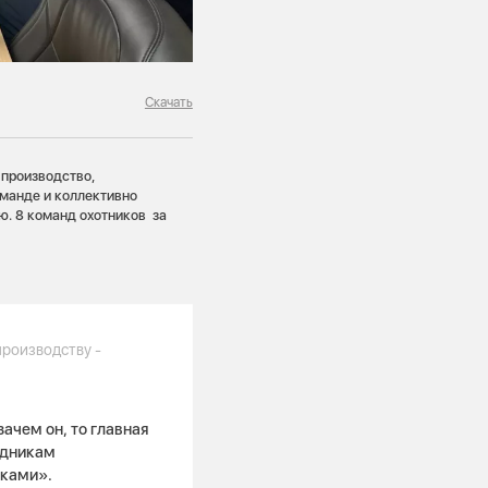
Скачать
 производство,
оманде и коллективно
ю. 8 команд охотников за
производству -
зачем он, то главная
удникам
сками».