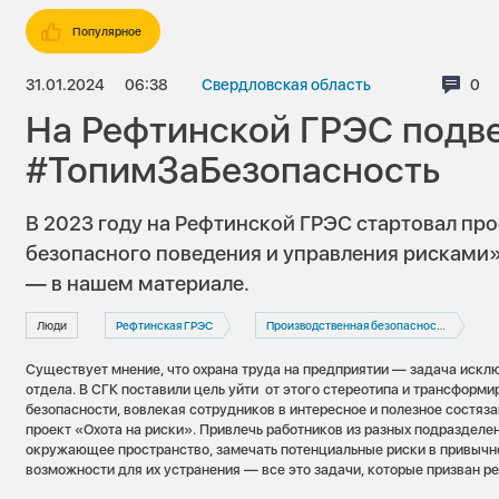
Популярное
31.01.2024
06:38
Свердловская область
Ком
0
На Рефтинской ГРЭС подве
#ТопимЗаБезопасность
В 2023 году на Рефтинской ГРЭС стартовал пр
безопасного поведения и управления рисками».
— в нашем материале.
Люди
Рефтинская ГРЭС
Производственная безопасность
Существует мнение, что охрана труда на предприятии — задача иск
отдела. В СГК поставили цель уйти от этого стереотипа и трансформи
безопасности, вовлекая сотрудников в интересное и полезное состяза
проект «Охота на риски». Привлечь работников из разных подразделе
окружающее пространство, замечать потенциальные риски в привычно
возможности для их устранения — все это задачи, которые призван р