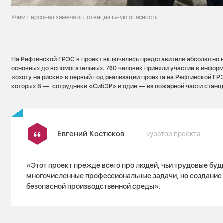
Учим персонал замечать потенциальную опасность
На Рефтинской ГРЭС в проект включились представители абсолютно 
основных до вспомогательных. 760 человек приняли участие в инфор
«охоту на риски» в первый год реализации проекта на Рефтинской ГР
которых 8 — сотрудники «СибЭР» и один — из пожарной части станц
Евгений Костюков
куратор проекта
«Этот проект прежде всего про людей, чьи трудовые будн
многочисленные профессиональные задачи, но создание
безопасной производственной среды».