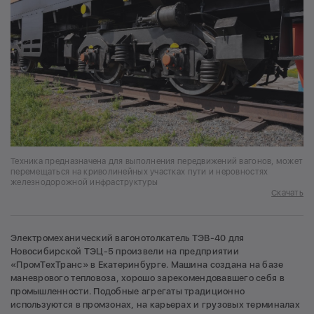
Техника предназначена для выполнения передвижений вагонов, может
перемещаться на криволинейных участках пути и неровностях
железнодорожной инфраструктуры
Скачать
Электромеханический вагонотолкатель ТЭВ-40 для
Новосибирской ТЭЦ-5 произвели на предприятии
«ПромТехТранс» в Екатеринбурге. Машина создана на базе
маневрового тепловоза, хорошо зарекомендовавшего себя в
промышленности. Подобные агрегаты традиционно
используются в промзонах, на карьерах и грузовых терминалах