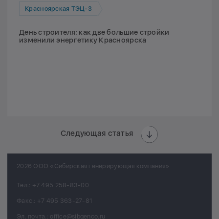
Красноярская ТЭЦ-3
День строителя: как две большие стройки
изменили энергетику Красноярска
Следующая статья
2026 ООО «Сибирская генерирующая компания»
Тел.:
+7 495 258-83-00
Факс.:
+7 495 363-27-81
Эл. почта.:
office@sibgenco.ru