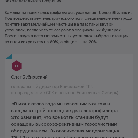
Законодательного Собрания.
Каждый из новых электрофильтров улавливает более 99% пыли.
Под воздействием электрического поля специальные электроды
притягивают мельчайшие частицы на пластины внутри
установок, после чего те оседают в специальных бункерах.
После запуска всех газоочистных установок выбросы станции
по пыли сократятся на 80%, а общие — на 20%.
Олег Бубновский
генеральный директор Енисейской ТГК
(подразделение СГК в регионе Енисейская Сибирь)
«В июне этого года мы завершим монтаж и
введем в строй последние два электрофильтра.
Это означает, что все котлы станции будут
оснащены высокоэффективным газоочистным
оборудованием. Экологическая модернизация
ТЭЦ-1 будет полностью завершена уже во второй