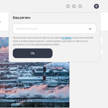
Ваш регион
ы
Меню
Все теги
Выберите город
Продолжая пользоваться сайтом, вы даёте
согласие
на автоматический
сбор и анализ ваших данных, необходимых для работы сайта и его
улучшения, использование файлов cookie.
Ок