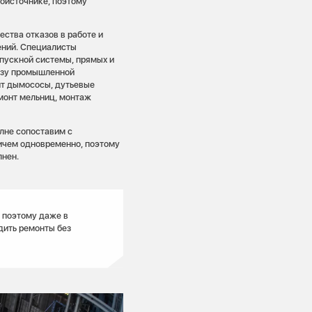
оисточнике, поэтому
ства отказов в работе и
ений. Специалисты
пускной системы, прямых и
тизу промышленной
нт дымососы, дутьевые
монт мельниц, монтаж
лне сопоставим с
ричем одновременно, поэтому
лнен.
, поэтому даже в
дить ремонты без