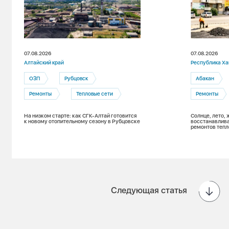
07.08.2026
07.08.2026
Алтайский край
Республика Ха
ОЗП
Рубцовск
Абакан
Ремонты
Тепловые сети
Ремонты
На низком старте: как СГК-Алтай готовится
Солнце, лето, 
к новому отопительному сезону в Рубцовске
восстанавлива
ремонтов тепл
Следующая статья