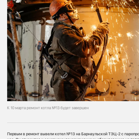
К 10 марта ремонт котла №13 будет завершен
Первым в ремонт вывели котел №13 на Барнаульской ТЭЦ-2 с паропро