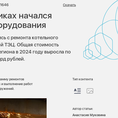
иев:
Просмотров:
1646
Скачать
иках начался
орудования
сь с ремонта котельного
ой ТЭЦ. Общая стоимость
гиона в 2024 году выросла по
лрд рублей.
рамму ремонтов
Тип контента
 и выполнение работ
оружений.
Автор статьи:
Анастасия Муковина