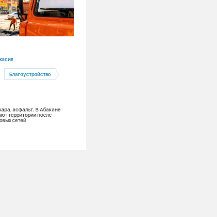
03.08.2026
касия
Красноярский край
Благоустройство
Ремонты
Канская ТЭЦ
Теплоэнергетика
жара, асфальт. В Абакане
Лето в разгаре: на Канской ТЭЦ меняю
ют территории после
тонну поверхностей нагрева и обновля
овых сетей
из 7 котлов для надежного теплоснаб
зимой