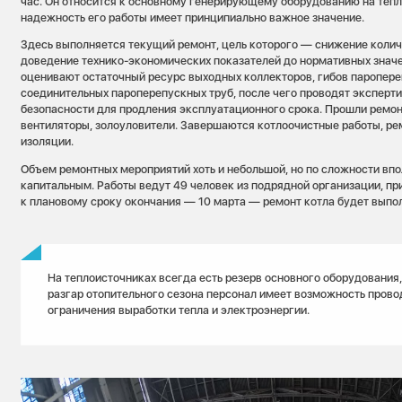
час. Он относится к основному генерирующему оборудованию на тепл
надежность его работы имеет принципиально важное значение.
Здесь выполняется текущий ремонт, цель которого — снижение количе
доведение технико-экономических показателей до нормативных знач
оценивают остаточный ресурс выходных коллекторов, гибов паропере
соединительных пароперепускных труб, после чего проводят экспер
безопасности для продления эксплуатационного срока. Прошли ремо
вентиляторы, золоуловители. Завершаются котлоочистные работы, ре
изоляции.
Объем ремонтных мероприятий хоть и небольшой, но по сложности впо
капитальным. Работы ведут 49 человек из подрядной организации, п
к плановому сроку окончания — 10 марта — ремонт котла будет выпо
На теплоисточниках всегда есть резерв основного оборудования
разгар отопительного сезона персонал имеет возможность прово
ограничения выработки тепла и электроэнергии.