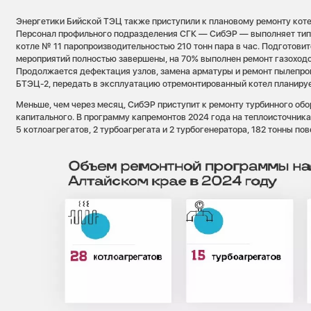
Энергетики Бийской ТЭЦ также приступили к плановому ремонту коте
Персонал профильного подразделения СГК — СибЭР — выполняет тип
котле № 11 паропроизводительностью 210 тонн пара в час. Подготови
мероприятий полностью завершены, на 70% выполнен ремонт газоход
Продолжается дефектация узлов, замена арматуры и ремонт пылепров
БТЭЦ-2, передать в эксплуатацию отремонтированный котел планируе
Меньше, чем через месяц, СибЭР приступит к ремонту турбинного обо
капитального. В программу капремонтов 2024 года на теплоисточник
5 котлоагрегатов, 2 турбоагрегата и 2 турбогенератора, 182 тонны по