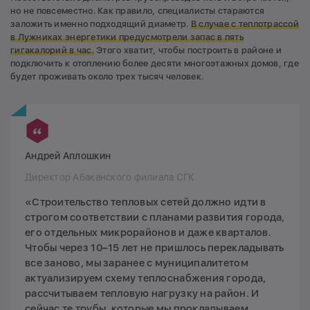
но не повсеместно. Как правило, специалисты стараются
заложить именно подходящий диаметр.
В случае с теплотрассой
в Лужниках
энергетики предусмотрели запас в пять
гигакалорий в час.
Этого хватит, чтобы построить в районе и
подключить к отоплению более десяти многоэтажных домов, где
будет проживать около трех тысяч человек.
Андрей Аплошкин
Директор Абаканского филиала СГК
«Строительство тепловых сетей должно идти в
строгом соответствии с планами развития города,
его отдельных микрорайонов и даже кварталов.
Чтобы через 10–15 лет не пришлось перекладывать
все заново, мы заранее с муниципалитетом
актуализируем схему теплоснабжения города,
рассчитываем тепловую нагрузку на район. И
сейчас те трубы, которые мы прокладываем,