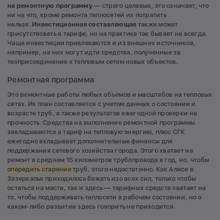
на ремонтную программу
— строго целевые, это означает, что
ни на что, кроме ремонта теплосетей их потратить
нельзя.
Инвестиционная составляющая
также может
присутствовать в тарифе, но на практике так бывает не всегда.
Чаще инвестиции привлекаются и из внешних источников,
например, на них могут идти средства, полученные за
техприсоединение к тепловым сетям новых объектов.
Ремонтная программа
Это ремонтные работы любых объемов и масштабов на тепловых
сетях. Их план составляется с учетом данных о состоянии и
возрасте труб, а также результатов ежегодной проверки на
прочность. Средства на выполнение ремонтной программы
закладываются в тариф на тепловую энергию, плюс СГК
ежегодно вкладывает дополнительные финансы для
поддержания сетевого хозяйства города. Этого хватает на
ремонт в среднем 15 километров трубопровода в год, но, чтобы
опередить старение
труб, этого недостаточно. Как Алисе в
Зазеркалье приходилось бежать изо всех сил, только чтобы
остаться на месте, так и здесь — тарифных средств хватает на
то, чтобы поддерживать теплосети в рабочем состоянии, но о
каком-либо развитии здесь говорить не приходится.