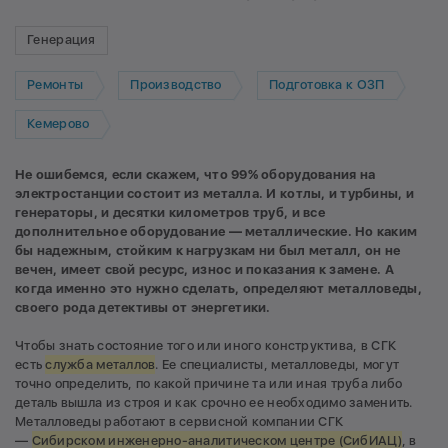
Генерация
Ремонты
Производство
Подготовка к ОЗП
Кемерово
Не ошибемся, если скажем, что 99% оборудования на
электростанции состоит из металла. И котлы, и турбины, и
генераторы, и десятки километров труб, и все
дополнительное оборудование — металлические. Но каким
бы надежным, стойким к нагрузкам ни был металл, он не
вечен, имеет свой ресурс, износ и показания к замене. А
когда именно это нужно сделать, определяют металловеды,
своего рода детективы от энергетики.
Чтобы знать состояние того или иного конструктива, в СГК
есть
служба металлов
. Ее специалисты, металловеды, могут
точно определить, по какой причине та или иная труба либо
деталь вышла из строя и как срочно ее необходимо заменить.
Металловеды работают в сервисной компании СГК
—
Сибирском инженерно-аналитическом центре (СибИАЦ)
, в