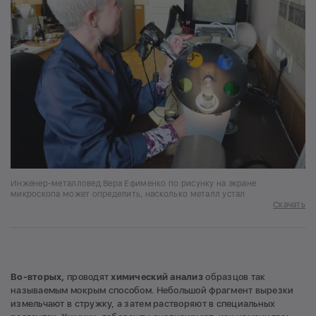
Инженер-металловед Вера Ефименко по рисунку на экране
микроскопа может определить, насколько металл устал
Скачать
Во-вторых,
проводят
химический анализ
образцов так
называемым мокрым способом. Небольшой фрагмент вырезки
измельчают в стружку, а затем растворяют в специальных