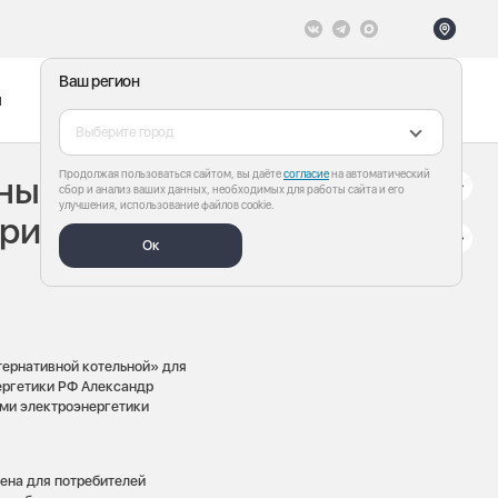
Ваш регион
ы
Меню
Все теги
Выберите город
Продолжая пользоваться сайтом, вы даёте
согласие
на автоматический
ны вводить
сбор и анализ ваших данных, необходимых для работы сайта и его
улучшения, использование файлов cookie.
при
Ок
тернативной котельной» для
ергетики РФ Александр
ми электроэнергетики
цена для потребителей