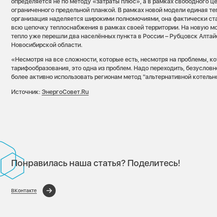
определяется не по методу «затраты плюс», а в рамках свободного ц
ограниченного предельной планкой. В рамках новой модели единая 
организация наделяется широкими полномочиями, она фактически ста
всю цепочку теплоснабжения в рамках своей территории. На новую м
тепло уже перешли два населённых пункта в России – Рубцовск Алтай
Новосибирской области.
«Несмотря на все сложности, которые есть, несмотря на проблемы, к
тарифообразования, это одна из проблем. Надо переходить, безусловно
более активно использовать регионам метод "альтернативной котельно
Источник:
ЭнергоСовет.Ru
Понравилась наша статья? Поделитесь!
ВКонтакте