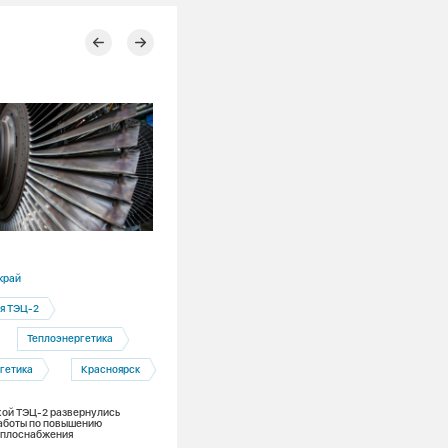
16.07.2026
край
Красноярский край
я ТЭЦ-2
Тепловые сети
Теплоэнергетика
Теплоэнергетика
гетика
Красноярск
Схема теплоснабжения
ой ТЭЦ-2 развернулись
Горячая вода остаётся: как в Красноя
аботы по повышению
теплосети готовят к зиме
еплоснабжения