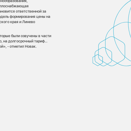
енообразования,
теплоснабжающая
новится ответственной за
одель формирования цены на
ского края и Линево
оторые были озвучены в части
, на долгосрочный тариф...
й», - отметил Новак.