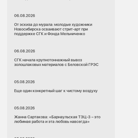
06.08.2026
От эскиза до мурала: молодые художники
Новосибирска осваивают стрит-арт при
поддержке СГК и Фонда Мельниченко
06.08.2026
СГК начала крупнотоннажный вывоз
золошлаковых материалов с Беловской ГРЭС
29.06.2026
05.08.2026
Красноярский край
Еще один конкретный шаг к чистому воздуху
Красноярская ТЭЦ-3
емонты
Ремонты
Теплоэнергетика
05.08.2026
ргетика
Жанна Сартакова: «Барнаульская ТЭЦ-3 – это
Для комфорта в домах зимой: на
Красноярской ТЭЦ-3 готовятся к
любимая работа и эта любовь навсегда»
уникальным обследованиям в рамках
РЭС не
масштабной ремонтной кампании