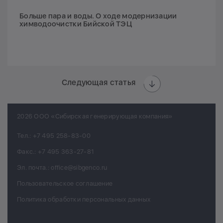
Больше пара и воды. О ходе модернизации
химводоочистки Бийской ТЭЦ
Следующая статья
2026 ООО «Сибирская генерирующая компания»
Тел.:
+7 495 258-83-00
Факс.:
+7 495 363-27-81
Эл. почта.:
office@sibgenco.ru
Пользовательское соглашение
Политика обработки персональных данных