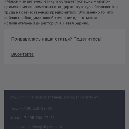
«Максим знает энергетику и обладает успешным опытом
применения современных стандартов культуры безопасного
труда на отечественных предприятиях. Это именно то, что
сейчас необходимо нашей компании», — отметил
исполнительный директор СГК Павел Барило.
Понравилась наша статья? Поделитесь!
ВКонтакте
2026 ООО «Сибирская генерирующая компания»
Тел.:
+7 495 258-83-00
Факс.:
+7 495 363-27-81
Эл. почта.:
office@sibgenco.ru