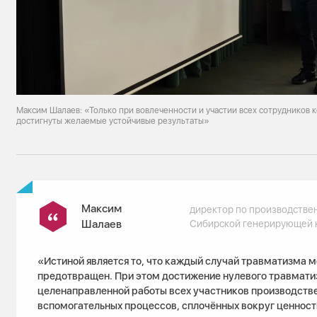
Максим Шалаев: «Только при вовлеченности и участии всех сотрудников 
достигнуты желаемые устойчивые результаты»
Максим
директор по производстве
Шалаев
Сибирской генерирующей 
«Истиной является то, что каждый случай травматизма м
предотвращен. При этом достижение нулевого травмати
целенаправленной работы всех участников производств
вспомогательных процессов, сплочённых вокруг ценност