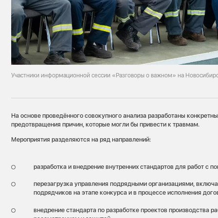
Участники информационной сессии «Разговоры о важном» на Новосибир
На основе проведённого совокупного анализа разработаны конкретны
предотвращения причин, которые могли бы привести к травмам.
Мероприятия разделяются на ряд направлений:
разработка и внедрение внутренних стандартов для работ с 
перезагрузка управления подрядными организациями, включа
подрядчиков на этапе конкурса и в процессе исполнения дого
внедрение стандарта по разработке проектов производства ра