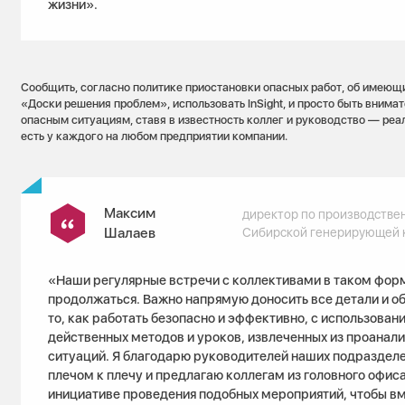
жизни».
Сообщить, согласно политике приостановки опасных работ, об имеющ
«Доски решения проблем», использовать InSight, и просто быть внима
опасным ситуациям, ставя в известность коллег и руководство — ре
есть у каждого на любом предприятии компании.
Максим
директор по производстве
Шалаев
Сибирской генерирующей 
«Наши регулярные встречи с коллективами в таком фор
продолжаться. Важно напрямую доносить все детали и о
то, как работать безопасно и эффективно, с использова
действенных методов и уроков, извлеченных из проанал
ситуаций. Я благодарю руководителей наших подразделе
плечом к плечу и предлагаю коллегам из головного офис
инициативе проведения подобных мероприятий, чтобы в