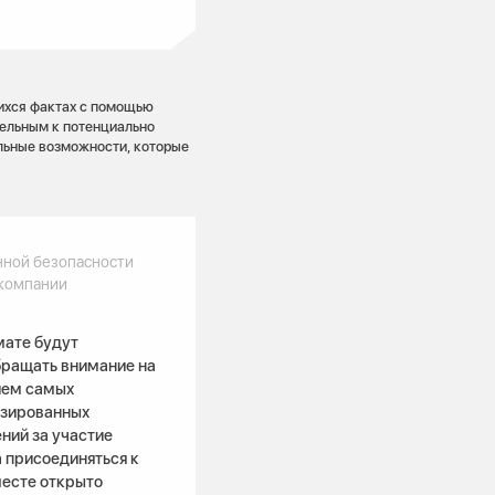
ихся фактах с помощью
тельным к потенциально
альные возможности, которые
нной безопасности
компании
мате будут
бращать внимание на
нием самых
изированных
ний за участие
а присоединяться к
месте открыто