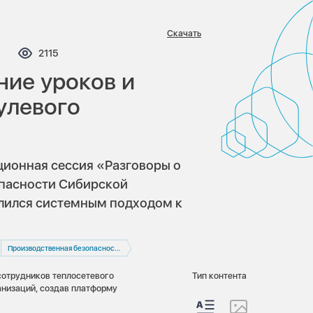
Скачать
мментариев:
Просмотров:
2115
ие уроков и
улевого
ионная сессия «Разговоры о
опасности Сибирской
лился системным подходом к
Производственная безопасность
сотрудников теплосетевого
Тип контента
анизаций, создав платформу