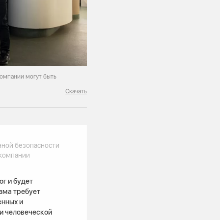
компании могут быть
Скачать
нной безопасности
компании
ог и будет
зма требует
енных и
и человеческой