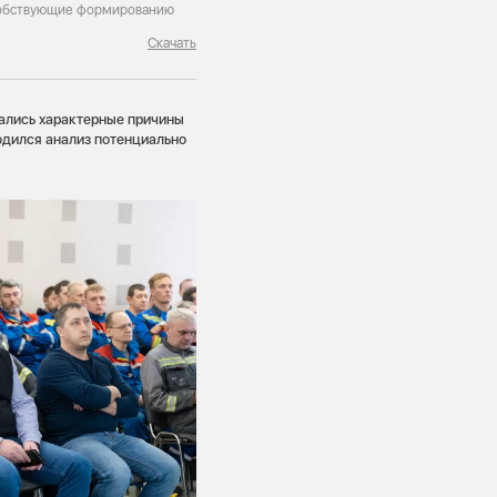
особствующие формированию
Скачать
ались характерные причины
одился анализ потенциально