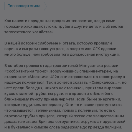
Теплоэнергетика
Как навести порядок на городских теплосетях, когда сами
горожане расхищают люки, трубы и другие детали с объектов
теплосетевого хозяйства?
В нашей истории слабоумие и отвага, которую проявили
воришки сыграли главную роль, а энергетики СГК сделали
много больше, чем требовала того должностная инструкция.
В октябре прошлого года трое жителей Минусинска решили
«сообразить на троих»: вооружившись специнвентарем, на
стареньком «Москвиче-412» они отправились на теплотрассу в
надежде поживиться. Так и хочется сказать: «Смеркалось…», но
нет! среди бела дня, никого не стесняясь, приятели вырезали
кусок стальной трубы, погрузили в прицеп и отбыли бы к
ближайшему пункту приема чермета, если бы не энергетики,
которые трудились неподалеку. Они-то и взяли преступников,
что называется, тепленькими, прямо с поличным, то есть с
отрезком трубы в прицепе, который позже стал вещественным
доказательством. Бригада сотрудников окружила нарушителей
и в буквальном смысле слова задержала до приезда полиции.