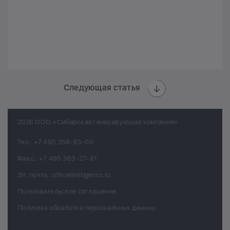
Следующая статья
2026 ООО «Сибирская генерирующая компания»
Тел.:
+7 495 258-83-00
Факс.:
+7 495 363-27-81
Эл. почта.:
office@sibgenco.ru
Пользовательское соглашение
Политика обработки персональных данных