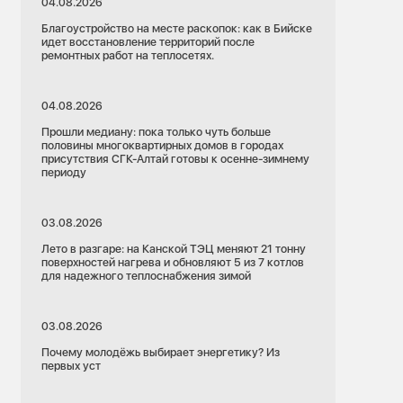
04.08.2026
23.07.2026
Благоустройство на месте раскопок: как в Бийске
идет восстановление территорий после
Красноярский край
ремонтных работ на теплосетях.
сети
Красноярская ТЭЦ-2
Ремонты
Теплоэнергетика
04.08.2026
Электроэнергетика
Красноярск
Прошли медиану: пока только чуть больше
Рубцовска
половины многоквартирных домов в городах
 горячей воды
присутствия СГК-Алтай готовы к осенне-зимнему
На Красноярской ТЭЦ-2 развернулись
периоду
масштабные работы по повышению
надежности теплоснабжения
03.08.2026
Лето в разгаре: на Канской ТЭЦ меняют 21 тонну
поверхностей нагрева и обновляют 5 из 7 котлов
для надежного теплоснабжения зимой
03.08.2026
Почему молодёжь выбирает энергетику? Из
первых уст