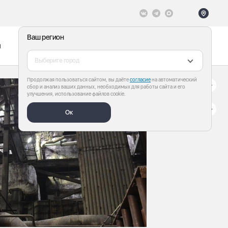
Ваш регион
ы
Меню
Все теги
Выберите город
Продолжая пользоваться сайтом, вы даёте
согласие
на автоматический
сбор и анализ ваших данных, необходимых для работы сайта и его
улучшения, использование файлов cookie.
Ок