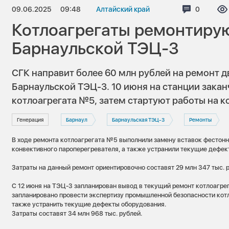
09.06.2025
09:48
Алтайский край
Коммента
0
Котлоагрегаты ремонтиру
Барнаульской ТЭЦ-3
СГК направит более 60 млн рублей на ремонт д
Барнаульской ТЭЦ-3. 10 июня на станции зака
котлоагрегата №5, затем стартуют работы на к
Генерация
Барнаул
Барнаульская ТЭЦ-3
Ремонты
В ходе ремонта котлоагрегата №5 выполнили замену вставок фестонны
конвективного пароперегревателя, а также устранили текущие дефек
Затраты на данный ремонт ориентировочно составят 29 млн 347 тыс. 
С 12 июня на ТЭЦ-3 запланирован вывод в текущий ремонт котлоагре
запланировано провести экспертизу промышленной безопасности котл
также устранить текущие дефекты оборудования.
Затраты составят 34 млн 968 тыс. рублей.