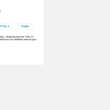
04.08.2026
й
Алтайский край
Барнаул
ОЗП
я ТЭЦ-3
Кадры
Прошли медиану: пока только чуть бо
половины многоквартирных домов в г
присутствия СГК-Алтай готовы к осен
ва: «Барнаульская ТЭЦ-3 –
зимнему периоду
абота и эта любовь навсегда»