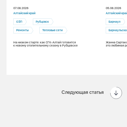
07.08.2026
05.08.2026
Алтайский край
Алтайский кра
ОЗП
Рубцовск
Барнаул
Ремонты
Тепловые сети
Барнаульска
На низком старте: как СГК-Алтай готовится
Жанна Сартако
к новому отопительному сезону в Рубцовске
это любимая р
Следующая статья