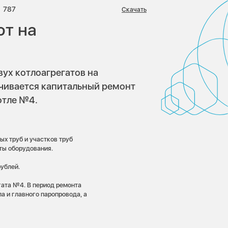
риев:
Просмотров:
787
Скачать
ют на
вух котлоагрегатов на
нчивается капитальный ремонт
отле №4.
х труб и участков труб
ты оборудования.
рублей.
гата №4. В период ремонта
а и главного паропровода, а