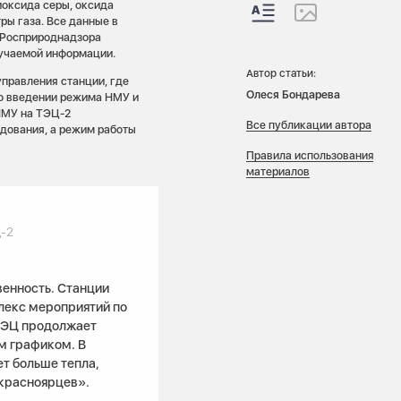
иоксида серы, оксида
ры газа. Все данные в
 Росприроднадзора
лучаемой информации.
Автор статьи:
управления станции, где
Олеся Бондарева
о введении режима НМУ и
НМУ на ТЭЦ-2
Все публикации автора
дования, а режим работы
Правила использования
материалов
-2
венность. Станции
лекс мероприятий по
ТЭЦ продолжает
м графиком. В
т больше тепла,
 красноярцев».