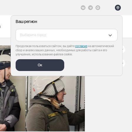
Ваш регион
ы
Меню
Все теги
Выберите город
Продолжая пользоваться сайтом, вы даёте
согласие
на автоматический
сбор и анализ ваших данных, необходимых для работы сайта и его
улучшения, использование файлов cookie.
Ок