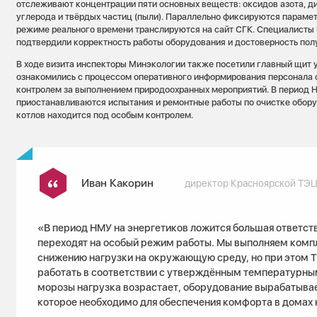
отслеживают концентрации пяти основных веществ: оксидов азота, д
углерода и твёрдых частиц (пыли). Параллельно фиксируются парамет
режиме реального времени транслируются на сайт СГК. Cпециалисты
подтвердили корректность работы оборудования и достоверность по
В ходе визита инспекторы Минэкологии также посетили главный щит 
ознакомились с процессом оперативного информирования персонала 
контролем за выполнением природоохранных мероприятий. В период 
приостанавливаются испытания и ремонтные работы по очистке обору
котлов находится под особым контролем.
Иван Какорин
директор Красноярской ТЭЦ
«В период НМУ на энергетиков ложится большая ответст
переходят на особый режим работы. Мы выполняем комп
снижению нагрузки на окружающую среду, но при этом 
работать в соответствии с утверждённым температурны
морозы нагрузка возрастает, оборудование вырабатывае
которое необходимо для обеспечения комфорта в домах