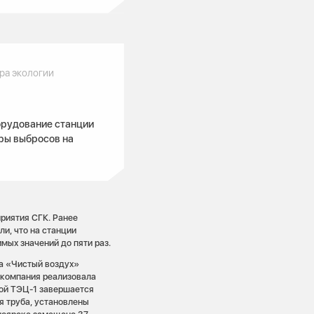
ра экологии
орудование станции
ры выбросов на
приятия СГК. Ранее
и, что на станции
мых значений до пяти раз.
та «Чистый воздух»
 компания реализовала
ой ТЭЦ-1 завершается
я труба, установлены