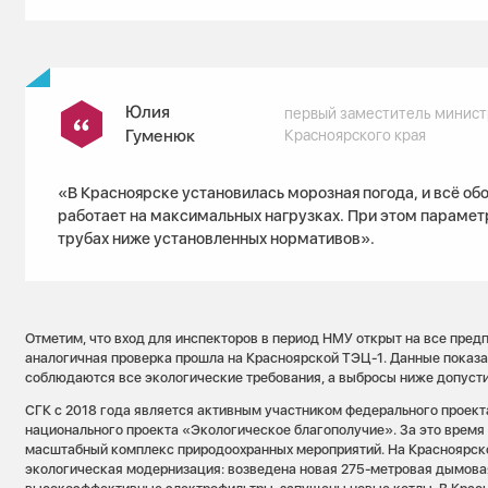
Юлия
первый заместитель минист
Гуменюк
Красноярского края
«В Красноярске установилась морозная погода, и всё об
работает на максимальных нагрузках. При этом парамет
трубах ниже установленных нормативов».
Отметим, что вход для инспекторов в период НМУ открыт на все пред
аналогичная проверка прошла на Красноярской ТЭЦ-1. Данные показал
соблюдаются все экологические требования, а выбросы ниже допусти
СГК с 2018 года является активным участником федерального проек
национального проекта «Экологическое благополучие». За это время
масштабный комплекс природоохранных мероприятий. На Красноярск
экологическая модернизация: возведена новая 275-метровая дымова