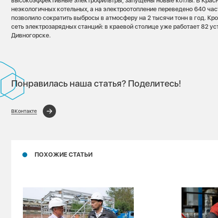
высокоэффективные электрофильтры, запущены новые котлы. В Крас
неэкологичных котельных, а на электроотопление переведено 640 ча
позволило сократить выбросы в атмосферу на 2 тысячи тонн в год. Кр
сеть электрозарядных станций: в краевой столице уже работает 82 ус
Дивногорске.
Понравилась наша статья? Поделитесь!
ВКонтакте
ПОХОЖИЕ СТАТЬИ