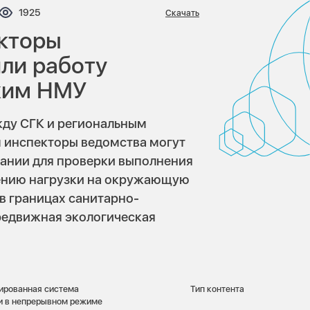
нтариев:
Просмотров:
1925
Скачать
екторы
ли работу
жим НМУ
ду СГК и региональным
м инспекторы ведомства могут
ании для проверки выполнения
ению нагрузки на окружающую
в границах санитарно-
редвижная экологическая
ированная система
Тип контента
 и в непрерывном режиме