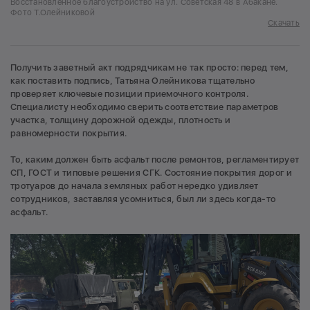
Восстановленное благоустройство на ул. Советская 48 в Абакане.
Фото Т.Олейниковой
Скачать
Получить заветный акт подрядчикам не так просто: перед тем,
как поставить подпись, Татьяна Олейникова тщательно
проверяет ключевые позиции приемочного контроля.
Специалисту необходимо сверить соответствие параметров
участка, толщину дорожной одежды, плотность и
равномерности покрытия.
То, каким должен быть асфальт после ремонтов, регламентирует
СП, ГОСТ и типовые решения СГК. Состояние покрытия дорог и
тротуаров до начала земляных работ нередко удивляет
сотрудников, заставляя усомниться, был ли здесь когда-то
асфальт.