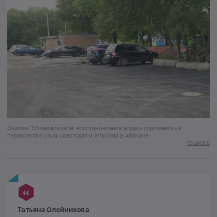
Снимок Т.Олейниковой: восстановление асфальтирования на
перекрестке улиц Советская и Итыгина в Абакане
Скачать
Татьяна Олейникова