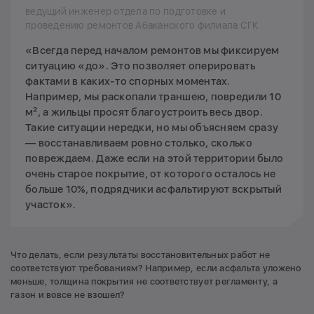
ведущий инженер отдела по подготовке и
проведению ремонтов Абаканского филиала СГК
«Всегда перед началом ремонтов мы фиксируем
ситуацию «до». Это позволяет оперировать
фактами в каких-то спорных моментах.
Например, мы раскопали траншею, повредили 10
м², а жильцы просят благоустроить весь двор.
Такие ситуации нередки, но мы объясняем сразу
— восстанавливаем ровно столько, сколько
повреждаем. Даже если на этой территории было
очень старое покрытие, от которого осталось не
больше 10%, подрядчики асфальтируют вскрытый
участок».
Что делать, если результаты восстановительных работ не
соответствуют требованиям? Например, если асфальта уложено
меньше, толщина покрытия не соответствует регламенту, а
газон и вовсе не взошел?