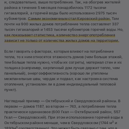
и, следовательно, выше потребление. Так, на обогрев жителей
района в течение 5 месяцев понадобилось 1172 тысячи
гигакалорий, а горячей воды было использовано 2975 тысяч
кубометров.
Самым экономичным стал Кировский район.
Там
почти на 900 жилых домов потребление тепла составляет 337
тысяч гигакалорий и 1453 тысячи кубометров горячей воды. Но,
как показывает статистика, количество энергопотребления
зависит не только от количества жилых домов на территории.
Если говорить о факторах, которые влияют на потребление
тепла, то к ним относятся этажность домов (чем больше этажей,
тем больше тепла нужно, чтобы их согреть), материал стен и их
толщина (например, кирпичный дом лучше держит тепло, чем
панельный), энергоэффективность (хорошо ли утеплены
межпанельные швы, чердак и подвал, как настроена система
отопления, установлен ли в доме индивидуальный тепловой
пункт).
Наглядный пример — Октябрьский и Свердловский районы. В
первом — домов 1187, во втором — 743, а потребление тепла
практически одинаковое (600 Гкал — Октябрьский район, 557
Гкал — Свердловский). При этом использование горячей воды в
3
Октябрьском районе меньше, чем в Свердловском (1744 м
и
3
1893м
соответственно). Это может быть связано с тем, что в