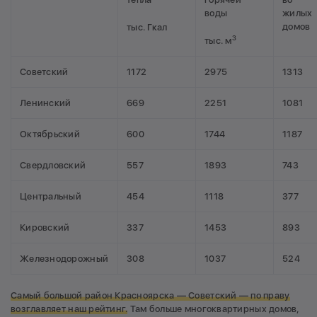
воды
жилых
домов
тыс. Гкал
3
тыс. м
Советский
1172
2975
1313
Ленинский
669
2251
1081
Октябрьский
600
1744
1187
Свердловский
557
1893
743
Центральный
454
1118
377
Кировский
337
1453
893
Железнодорожный
308
1037
524
Самый большой район Красноярска — Советский — по праву
возглавляет наш рейтинг.
Там больше многоквартирных домов,