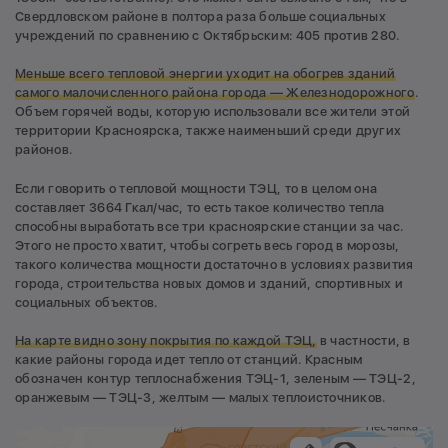
Свердловском районе в полтора раза больше социальных
учреждений по сравнению с Октябрьским: 405 против 280.
Меньше всего тепловой энергии уходит на обогрев зданий
самого малочисленного района города —
Железнодорожного
.
Объем горячей воды, которую использовали все жители этой
территории Красноярска, также наименьший среди других
районов.
Если говорить о тепловой мощности ТЭЦ, то в целом она
составляет 3664 Гкал/час, то есть такое количество тепла
способны выработать все три красноярские станции за час.
Этого не просто хватит, чтобы согреть весь город в морозы,
такого количества мощности достаточно в условиях развития
города, строительства новых домов и зданий, спортивных и
социальных объектов.
На карте видно зону покрытия по
каждой ТЭЦ,
в частности, в
какие районы города идет тепло от станций. Красным
обозначен контур теплоснабжения ТЭЦ-1, зеленым — ТЭЦ-2,
оранжевым — ТЭЦ-3, желтым — малых теплоисточников.