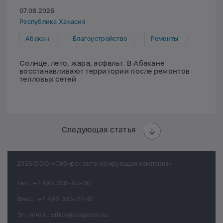
07.08.2026
Республика Хакасия
Абакан
Благоустройство
Ремонты
Солнце, лето, жара, асфальт. В Абакане
восстанавливают территории после ремонтов
тепловых сетей
Следующая статья
2026 ООО «Сибирская генерирующая компания»
Тел.:
+7 495 258-83-00
Факс.:
+7 495 363-27-81
Эл. почта.:
office@sibgenco.ru