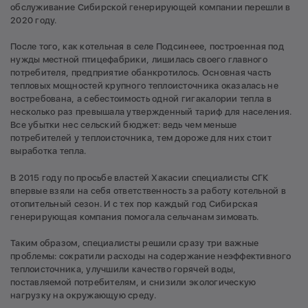
обслуживание Сибирской генерирующей компании перешли в
2020 году.
После того, как котельная в селе Подсинеее, построенная под
нужды местной птицефабрики, лишилась своего главного
потребителя, предприятие обанкротилось. Основная часть
тепловых мощностей крупного теплоисточника оказалась не
востребована, а себестоимость одной гигакалории тепла в
несколько раз превышала утвержденный тариф для населения.
Все убытки нес сельский бюджет: ведь чем меньше
потребителей у теплоисточника, тем дороже для них стоит
выработка тепла.
В 2015 году по просьбе властей Хакасии специалисты СГК
впервые взяли на себя ответственность за работу котельной в
отопительный сезон. И с тех пор каждый год Сибирская
генерирующая компания помогала сельчанам зимовать.
Таким образом, специалисты решили сразу три важные
проблемы: сократили расходы на содержание неэффективного
теплоисточника, улучшили качество горячей воды,
поставляемой потребителям, и снизили экологическую
нагрузку на окружающую среду.