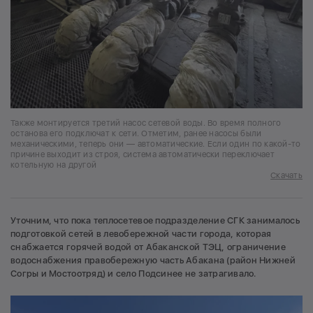
Также монтируется третий насос сетевой воды. Во время полного
останова его подключат к сети. Отметим, ранее насосы были
механическими, теперь они — автоматические. Если один по какой-то
причине выходит из строя, система автоматически переключает
котельную на другой
Скачать
Уточним, что пока теплосетевое подразделение СГК занималось
подготовкой сетей в левобережной части города, которая
снабжается горячей водой от Абаканской ТЭЦ, ограничение
водоснабжения правобережную часть Абакана (район Нижней
Согры и Мостоотряд) и село Подсинее не затрагивало.