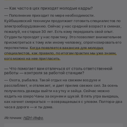
— Как часто в цех приходят молодые кадры?
— Пополнение приходит по мере необходимости.
Куйбышевский техникум продолжает готовить специалистов по
электрооборудованию. Сейчас у нас средний возраст в сменах,
пожалуй, не старше 30 лет. Есть кому передавать свой опыт.
Студенты проходят у нас практику. Это позволяет внимательнее
присмотреться к тому или иному человеку, спрогнозировать его
перспективы.
К
огда появляется вакансия для молодых
специалистов, как правило, по итогам практик мы уже знаем,
кого можно на нее пригласить.
— Что помогает вам отвлечься от столь ответственной
работы — контроля за работой станции?
— Охота, рыбалка. Такой отдых на свежем воздухе и
расслабляет, и отвлекает, и дает прилив свежих сил. За осень
получилось дважды выйти на утку и зайца. Сейчас можно
ездить на озеро Чаны за окунем и щукой. В пять утра выедешь,
как начнет смеркаться — возвращаешься с уловом. Полтора-два
часа в дороге — и ты дома.
Источник:
НДН-Инфо.