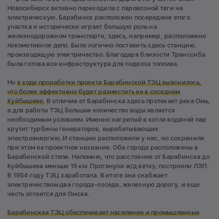
Новосибирск активно переходила с паровозной тяги на
электрическую. Барабинск расположен посередине этого
участка и исторически играет большую роль на
железнодорожном транспорте, здесь, например, расположено
локомотивное депо. Было логично поставить здесь станцию,
производящую электричество. Благодаря близости Транссиба
была готова вся инфраструктура для подвоза топлива.
Но
в ходе проработки проекта Барабинской ТЭЦ выяснилось,
что более эффективно будет разместить ее в соседнем
Куйбышеве.
В отличие от Барабинска здесь протекает река Омь,
а для работы ТЭЦ большое количество воды является
необходимым условием. Именно нагретый в котле водяной пар
крутит турбины генераторов, вырабатывающих
электроэнергию. И станцию расположили у нас, но сохранили
при этом ее проектное название. Оба города расположены в
Барабинской степи. Напомню, что расстояние от Барабинска до
Куйбышева меньше 15 км. Протянули ж/д ветку, построили ЛЭП.
В 1954 году ТЭЦ заработала. В итоге она снабжает
электричеством два города-соседа, железную дорогу, и еще
часть остается для Омска.
Барабинская ТЭЦ обеспечивает население и промышленные