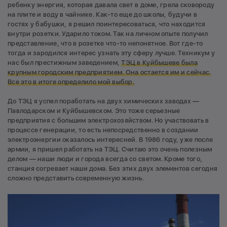
ребенку энергия, которая давала свет в доме, грела сковороду
на плите и воду в чайнике. Как-то еще до школы, будучи в
гостях у бабушки, я решил поинтересоваться, что находится
внутри розетки. Ударило током. Так на личном опыте получил
представление, что в розетке что-то непонятное. Вот где-то
тогда и зародился интерес узнать эту сферу лучше. Техникум у
нас был престижным заведением,
ТЭЦ в Куйбышеве была
крупным городским предприятием. Она остается им и сейчас.
Все это в итоге определило мой выбор.
До ТЭЦ я успел поработать на двух химических заводах —
Павлодарском и Куйбышевском. Это тоже серьезные
предприятия с большим электрохозяйством. Но участвовать в
процессе генерации, то есть непосредственно в создании
электроэнергии оказалось интересней. В 1986 году, уже после
армии, я пришел работать на ТЭЦ. Считаю это очень полезным
делом — наши люди и города всегда со светом. Кроме того,
станция согревает наши дома. Без этих двух элементов сегодня
сложно представить современную жизнь.