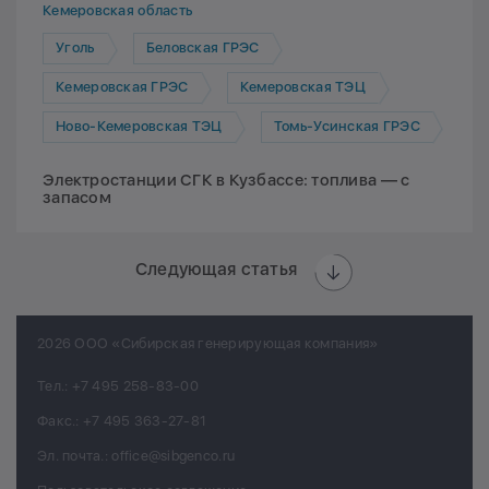
Кемеровская область
Уголь
Беловская ГРЭС
Кемеровская ГРЭС
Кемеровская ТЭЦ
Ново-Кемеровская ТЭЦ
Томь-Усинская ГРЭС
Электростанции СГК в Кузбассе: топлива — с
запасом
Следующая статья
2026 ООО «Сибирская генерирующая компания»
Тел.:
+7 495 258-83-00
Факс.:
+7 495 363-27-81
Эл. почта.:
office@sibgenco.ru