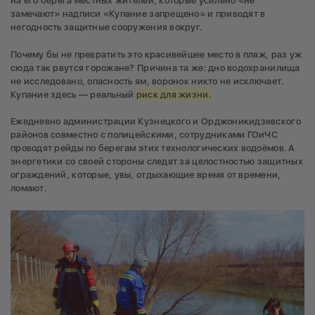
на его берега местных жителей, которые усилено «не
замечают» надписи «Купание запрещено» и приводят в
негодность защитные сооружения вокруг.
Почему бы не превратить это красивейшее место в пляж, раз уж
сюда так рвутся горожане? Причина та же: дно водохранилища
не исследовано, опасность ям, воронок никто не исключает.
Купание здесь — реальный
риск для жизни.
Ежедневно администрации Кузнецкого и Орджоникидзевского
районов совместно с полицейскими, сотрудниками ГОиЧС
проводят рейды по берегам этих технологических водоёмов. А
энергетики со своей стороны следят за целостностью защитных
ограждений, которые, увы, отдыхающие время от времени,
ломают.