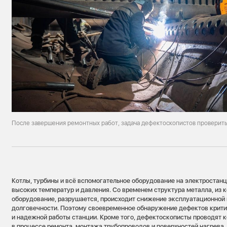
После завершения ремонтных работ, задача дефектоскопистов проверит
Котлы, турбины и всё вспомогательное оборудование на электростанц
высоких температур и давления. Со временем структура металла, из 
оборудование, разрушается, происходит снижение эксплуатационной
долговечности. Поэтому своевременное обнаружение дефектов крити
и надежной работы станции. Кроме того, дефектоскописты проводят 
в процессе ремонта, монтажа трубопроводов и поверхностей нагрева.