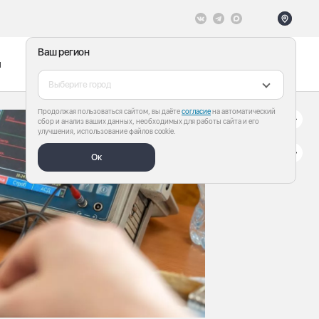
Ваш регион
ы
Меню
Все теги
Выберите город
Продолжая пользоваться сайтом, вы даёте
согласие
на автоматический
сбор и анализ ваших данных, необходимых для работы сайта и его
улучшения, использование файлов cookie.
Ок