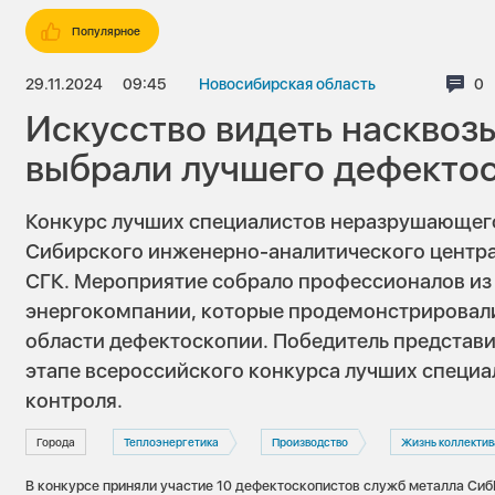
Популярное
29.11.2024
09:45
Новосибирская область
Ко
0
Искусство видеть насквозь
выбрали лучшего дефекто
Конкурс лучших специалистов неразрушающег
Сибирского инженерно-аналитического центр
СГК. Мероприятие собрало профессионалов из 
энергокомпании, которые продемонстрировали 
области дефектоскопии. Победитель представ
этапе всероссийского конкурса лучших специ
контроля.
Города
Теплоэнергетика
Производство
Жизнь коллектив
В конкурсе приняли участие 10 дефектоскопистов служб металла Си