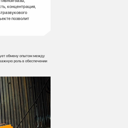
тивной базы,
ть, концентрация,
ьтразвукового
ъекте позволит
вует обмену опытом между
 важную роль в обеспечении