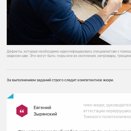
Дефекты, которые необходимо идентифицировать специалистам с помощ
сварном шве. Это могут быть: поры или их скопления, непровары, трещин
За выполнением заданий строго следит компетентное жюри.
член жюри, руководител
Евгений
аттестации неразрушаю
Зырянский
Томского политехническ