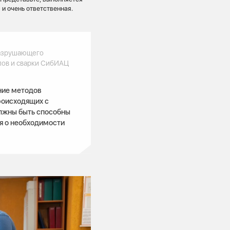
 и очень ответственная.
разрушающего
лов и сварки СибИАЦ
ние методов
роисходящих с
лжны быть способны
я о необходимости