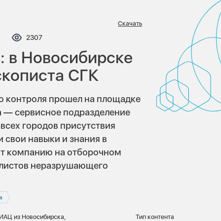
Скачать
мментариев:
Просмотров:
2307
: в Новосибирске
скописта СГК
о контроля прошел на площадке
а — сервисное подразделение
всех городов присутствия
свои навыки и знания в
ит компанию на отборочном
алистов неразрушающего
а
бИАЦ из Новосибирска,
Тип контента