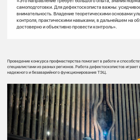
«Это направление требует большого опыта, знания норма
самоподготовки. Для дефектоскописта важны: усидчивос
внимательность. Владение теоретическими основами ул
контроля, практическими навыками, в дальнейшем на об
достоверно и объективно провести контроль».
Проведение конкурса профмастерства помогает в работе и способст
специалистами из разных регионов. Работа дефектоскопистов играет
надежного и безаварийного функционирования ТЭЦ.