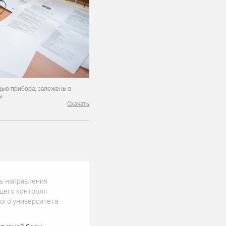
ью прибора, заложены в
ы
Скачать
ь направления
щего контроля
ого университета